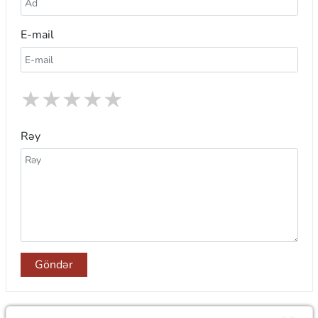
E-mail
★
★
★
★
★
Rəy
Göndər