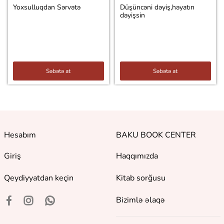
Yoxsulluqdan Sərvətə
Düşüncəni dəyiş,həyatın
dəyişsin
Səbətə at
Səbətə at
Hesabım
BAKU BOOK CENTER
Giriş
Haqqımızda
Qeydiyyatdan keçin
Kitab sorğusu
Bizimlə əlaqə