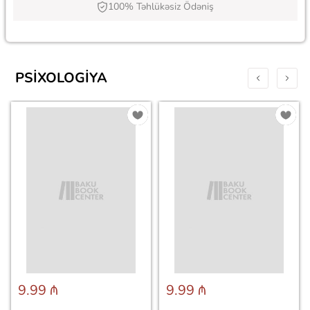
100% Təhlükəsiz Ödəniş
PSIXOLOGIYA
9.99 ₼
9.99 ₼