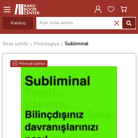
Kataloq
Əsas səhifə
Psixologiya
Subliminal
Mövcud olanlar