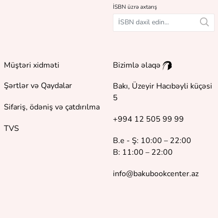
İSBN üzrə axtarış
Müştəri xidməti
Bizimlə əlaqə
Şərtlər və Qaydalar
Bakı, Üzeyir Hacıbəyli küçəsi
5
Sifariş, ödəniş və çatdırılma
+994 12 505 99 99
TVS
B.e - Ş: 10:00 – 22:00
B: 11:00 – 22:00
info@bakubookcenter.az