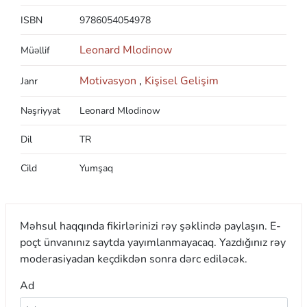
ISBN
9786054054978
Leonard Mlodinow
Müəllif
Motivasyon
,
Kişisel Gelişim
Janr
Nəşriyyat
Leonard Mlodinow
Dil
TR
Cild
Yumşaq
Məhsul haqqında fikirlərinizi rəy şəklində paylaşın. E-
poçt ünvanınız saytda yayımlanmayacaq. Yazdığınız rəy
moderasiyadan keçdikdən sonra dərc ediləcək.
Ad