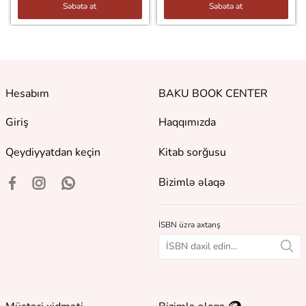
Səbətə at
Səbətə at
Hesabım
BAKU BOOK CENTER
Giriş
Haqqımızda
Qeydiyyatdan keçin
Kitab sorğusu
Bizimlə əlaqə
İSBN üzrə axtarış