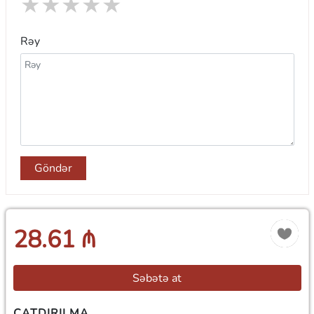
★
★
★
★
★
Rəy
Göndər
28.61 ₼
Səbətə at
ÇATDIRILMA