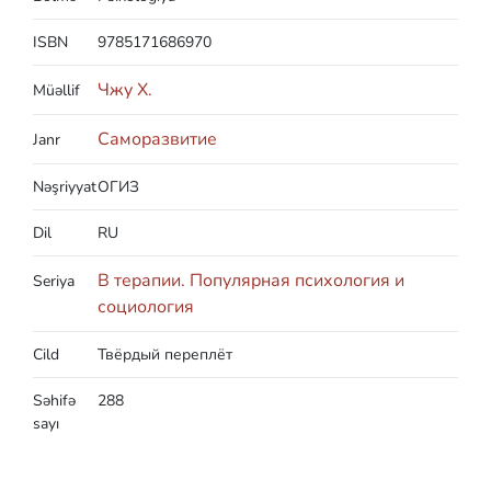
ISBN
9785171686970
Чжу Х.
Müəllif
Саморазвитие
Janr
Nəşriyyat
ОГИЗ
Dil
RU
В терапии. Популярная психология и
Seriya
социология
Cild
Твёрдый переплёт
Səhifə
288
sayı