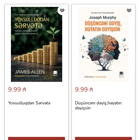
9.99 ₼
9.99 ₼
Yoxsulluqdan Sərvətə
Düşüncəni dəyiş,həyatın
dəyişsin