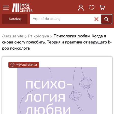
Kataloq
Əsas səhifə
Psixologiya
Психология любви. Когда я
снова смогу полюбить. Теория и практика от ведущего k-
pop психолога
Mövcud olanlar