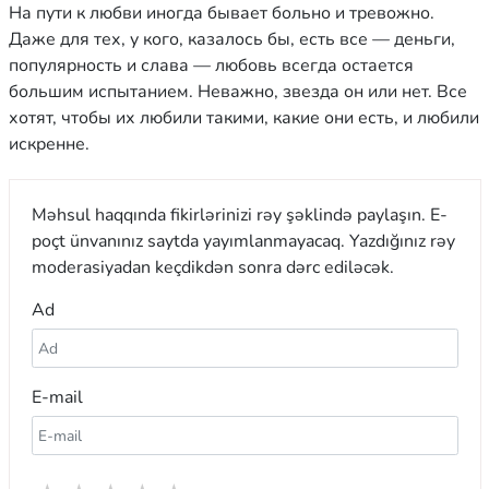
На пути к любви иногда бывает больно и тревожно.
Даже для тех, у кого, казалось бы, есть все — деньги,
популярность и слава — любовь всегда остается
большим испытанием. Неважно, звезда он или нет. Все
хотят, чтобы их любили такими, какие они есть, и любили
искренне.
Məhsul haqqında fikirlərinizi rəy şəklində paylaşın. E-
poçt ünvanınız saytda yayımlanmayacaq. Yazdığınız rəy
moderasiyadan keçdikdən sonra dərc ediləcək.
Ad
E-mail