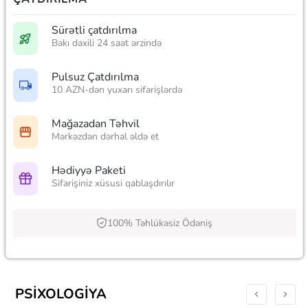
Sürətli çatdırılma
Bakı daxili 24 saat ərzində
Pulsuz Çatdırılma
10 AZN-dən yuxarı sifarişlərdə
Mağazadan Təhvil
Mərkəzdən dərhal əldə et
Hədiyyə Paketi
Sifarişiniz xüsusi qablaşdırılır
100% Təhlükəsiz Ödəniş
PSIXOLOGIYA