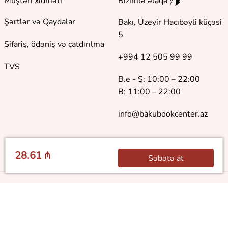
Müştəri xidməti
Bizimlə əlaqə
Şərtlər və Qaydalar
Bakı, Üzeyir Hacıbəyli küçəsi
5
Sifariş, ödəniş və çatdırılma
+994 12 505 99 99
TVS
B.e - Ş: 10:00 – 22:00
B: 11:00 – 22:00
info@bakubookcenter.az
28.61 ₼
Səbətə at
©
2018 - 2026 Baku Book Center. Bütün hüquqlar qorunur