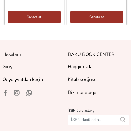
Səbətə at
Səbətə at
Hesabım
BAKU BOOK CENTER
Giriş
Haqqımızda
Qeydiyyatdan keçin
Kitab sorğusu
Bizimlə əlaqə
İSBN üzrə axtarış