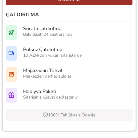
ÇATDIRILMA
Sürətli çatdırılma
Bakı daxili 24 saat ərzində
Pulsuz Çatdırılma
10 AZN-dən yuxarı sifarişlərdə
Mağazadan Təhvil
Mərkəzdən dərhal əldə et
Hədiyyə Paketi
Sifarişiniz xüsusi qablaşdırılır
100% Təhlükəsiz Ödəniş