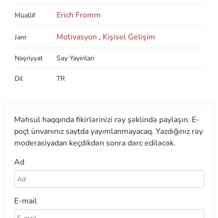
Erich Fromm
Müəllif
Motivasyon
,
Kişisel Gelişim
Janr
Nəşriyyat
Say Yayinlari
Dil
TR
Məhsul haqqında fikirlərinizi rəy şəklində paylaşın. E-
poçt ünvanınız saytda yayımlanmayacaq. Yazdığınız rəy
moderasiyadan keçdikdən sonra dərc ediləcək.
Ad
E-mail