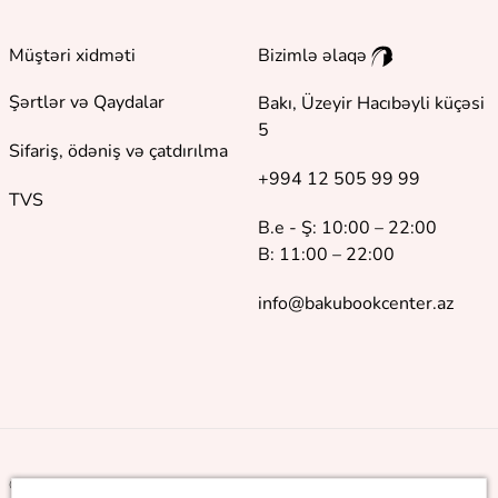
Müştəri xidməti
Bizimlə əlaqə
Şərtlər və Qaydalar
Bakı, Üzeyir Hacıbəyli küçəsi
5
Sifariş, ödəniş və çatdırılma
+994 12 505 99 99
TVS
B.e - Ş: 10:00 – 22:00
B: 11:00 – 22:00
info@bakubookcenter.az
©
2018 - 2026 Baku Book Center. Bütün hüquqlar qorunur