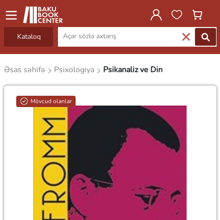
Kataloq
Əsas səhifə
Psixologiya
Psikanaliz ve Din
Mövcud olanlar