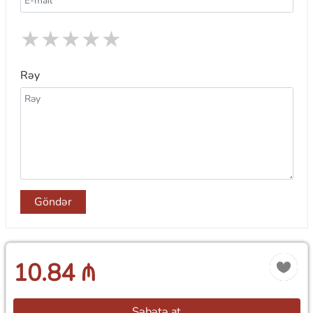
★
★
★
★
★
Rəy
Göndər
10.84 ₼
Səbətə at