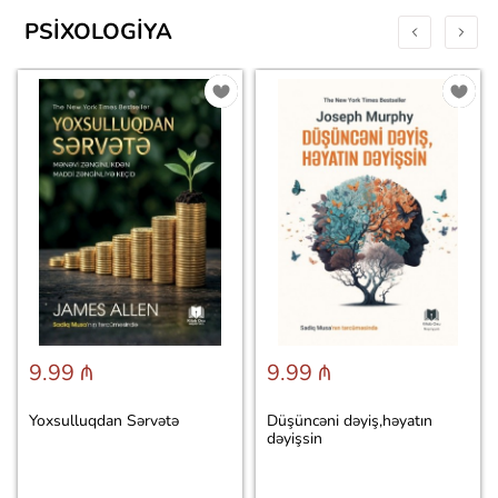
PSIXOLOGIYA
9.99 ₼
9.99 ₼
Yoxsulluqdan Sərvətə
Düşüncəni dəyiş,həyatın
dəyişsin