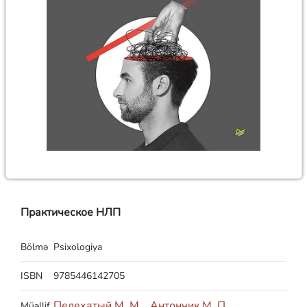
Практическое НЛП
Bölmə
Psixologiya
ISBN
9785446142705
Пелехатый М. М.
,
Антончик М. П
Müəllif