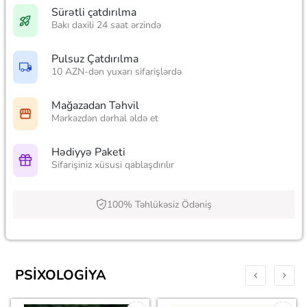
Sürətli çatdırılma
Bakı daxili 24 saat ərzində
Pulsuz Çatdırılma
10 AZN-dən yuxarı sifarişlərdə
Mağazadan Təhvil
Mərkəzdən dərhal əldə et
Hədiyyə Paketi
Sifarişiniz xüsusi qablaşdırılır
100% Təhlükəsiz Ödəniş
PSIXOLOGIYA