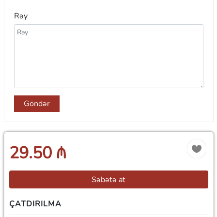
Rəy
Göndər
29.50 ₼
Səbətə at
ÇATDIRILMA