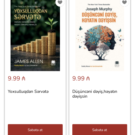
9.99 ₼
9.99 ₼
Yoxsulluqdan Sərvətə
Düşüncəni dəyiş,həyatın
dəyişsin
Səbətə at
Səbətə at