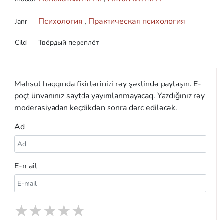
Психология
,
Практическая психология
Janr
Cild
Твёрдый переплёт
Məhsul haqqında fikirlərinizi rəy şəklində paylaşın. E-
poçt ünvanınız saytda yayımlanmayacaq. Yazdığınız rəy
moderasiyadan keçdikdən sonra dərc ediləcək.
Ad
E-mail
★
★
★
★
★