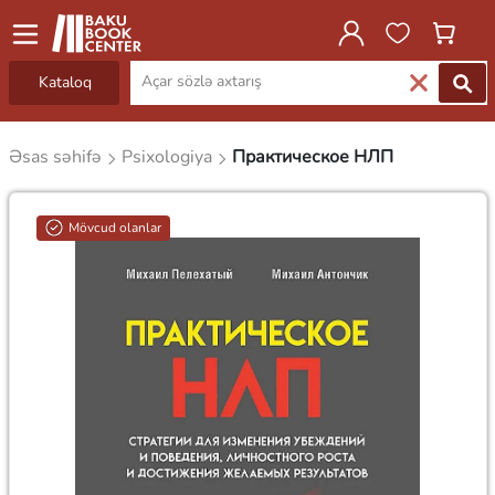
Kataloq
Əsas səhifə
Psixologiya
Практическое НЛП
Mövcud olanlar