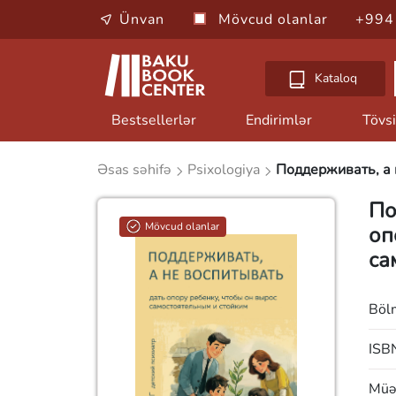
Ünvan
Mövcud olanlar
+994
Kataloq
Bestsellerlər
Endirimlər
Tövsi
Əsas səhifə
Psixologiya
Поддерживать, а 
По
Mövcud olanlar
оп
са
Böl
ISB
Müəl