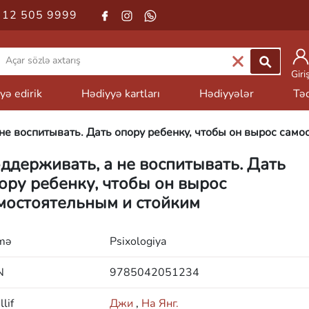
 12 505 9999
Giri
yə edirik
Hədiyyə kartları
Hədiyyələr
Təd
не воспитывать. Дать опору ребенку, чтобы он вырос само
ддерживать, а не воспитывать. Дать
ору ребенку, чтобы он вырос
мостоятельным и стойким
mə
Psixologiya
N
9785042051234
lif
Джи
,
На Янг.