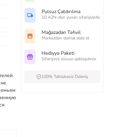
Pulsuz Çatdırılma
10 AZN-dən yuxarı sifarişlərdə
Mağazadan Təhvil
Mərkəzdən dərhal əldə et
Hədiyyə Paketi
Sifarişiniz xüsusi qablaşdırılır
телей.
100% Təhlükəsiz Ödəniş
 не
 семьям
твенную
ся