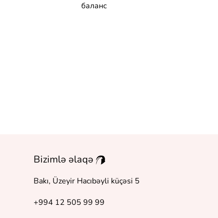
баланс
Расшифруй 
боль
Bizimlə əlaqə
Bakı, Üzeyir Hacıbəyli küçəsi 5
+994 12 505 99 99