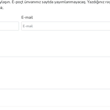
aylaşın. E-poçt ünvanınız saytda yayımlanmayacaq. Yazdığınız rə
k.
E-mail