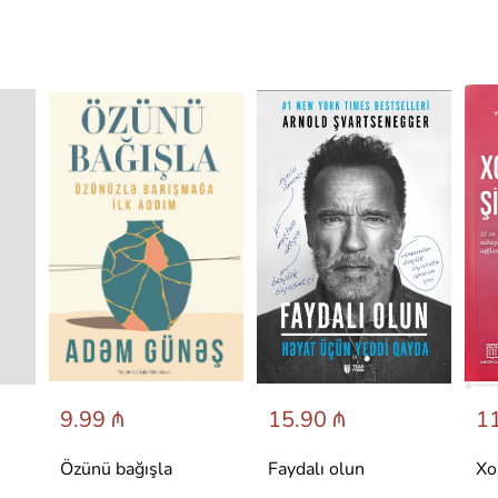
9.99 ₼
15.90 ₼
11
Özünü bağışla
Faydalı olun
Xo