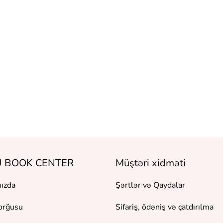
 BOOK CENTER
Müştəri xidməti
ızda
Şərtlər və Qaydalar
orğusu
Sifariş, ödəniş və çatdırılma