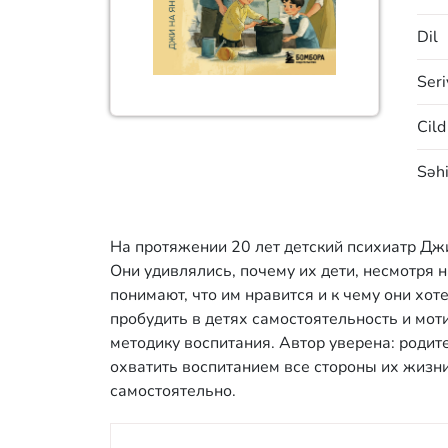
Dil
Seri
Cild
Səhi
На протяжении 20 лет детский психиатр Дж
Они удивлялись, почему их дети, несмотря 
понимают, что им нравится и к чему они хо
пробудить в детях самостоятельность и мот
методику воспитания. Автор уверена: родит
охватить воспитанием все стороны их жизн
самостоятельно.