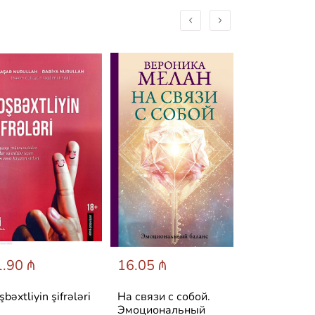
.90 ₼
16.05 ₼
25.60 ₼
şbəxtliyin şifrələri
На связи с собой.
Симптом и
Эмоциональный
психосомати