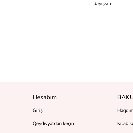
ым в любой
dəyişsin
и:
тмы
ансформаци
Hesabım
BAKU
Giriş
Haqqım
Qeydiyyatdan keçin
Kitab s