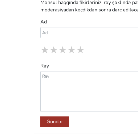
Məhsul haqqında fikirlərinizi rəy şəklində p
moderasiyadan keçdikdən sonra dərc ediləcə
Ad
★
★
★
★
★
Rəy
Göndər