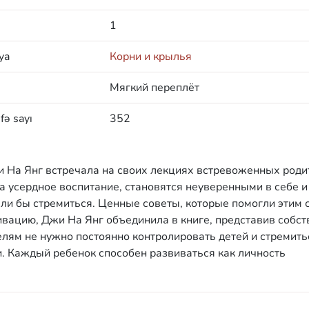
1
ya
Корни и крылья
Мягкий переплёт
fə sayı
352
и На Янг встречала на своих лекциях встревоженных роди
на усердное воспитание, становятся неуверенными в себе и
тели бы стремиться. Ценные советы, которые помогли этим
ивацию, Джи На Янг объединила в книге, представив собс
елям не нужно постоянно контролировать детей и стремить
и. Каждый ребенок способен развиваться как личность