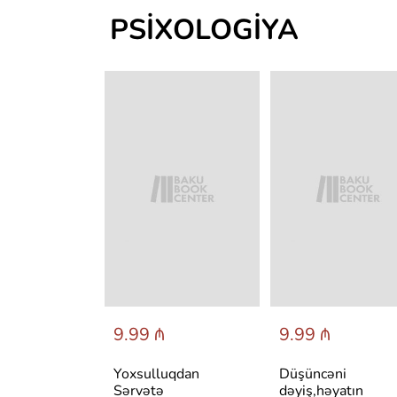
PSIXOLOGIYA
 ₼
9.99 ₼
9.99 ₼
авильно
Yoxsulluqdan
Düşüncəni
себя и быть
Sərvətə
dəyiş,həyatın