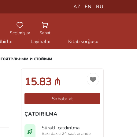
AZ
EN
RU
ş
Seçilmişlər
Səbət
birlər
Layihələr
Kitab sorğusu
стоятельным и стойким
15.83 ₼
Səbətə at
ÇATDIRILMA
Sürətli çatdırılma
Bakı daxili 24 saat ərzində