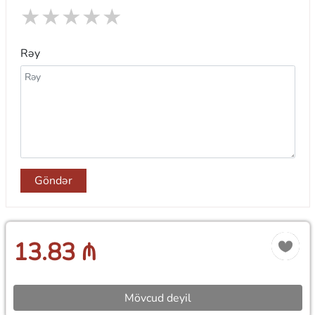
★
★
★
★
★
Rəy
Göndər
13.83 ₼
Mövcud deyil