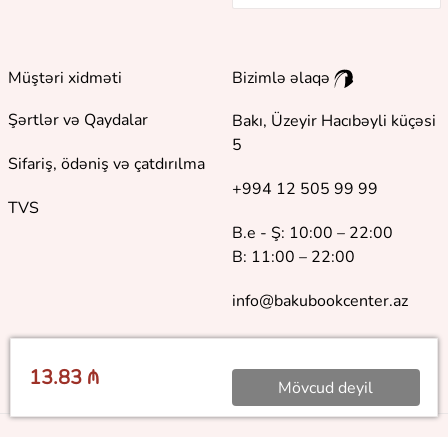
Müştəri xidməti
Bizimlə əlaqə
Şərtlər və Qaydalar
Bakı, Üzeyir Hacıbəyli küçəsi
5
Sifariş, ödəniş və çatdırılma
+994 12 505 99 99
TVS
B.e - Ş: 10:00 – 22:00
B: 11:00 – 22:00
info@bakubookcenter.az
13.83 ₼
Mövcud deyil