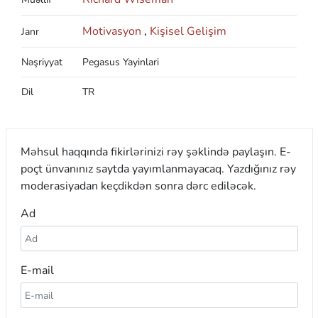
Motivasyon
,
Kişisel Gelişim
Janr
Nəşriyyat
Pegasus Yayinlari
Dil
TR
Məhsul haqqında fikirlərinizi rəy şəklində paylaşın. E-
poçt ünvanınız saytda yayımlanmayacaq. Yazdığınız rəy
moderasiyadan keçdikdən sonra dərc ediləcək.
Ad
E-mail