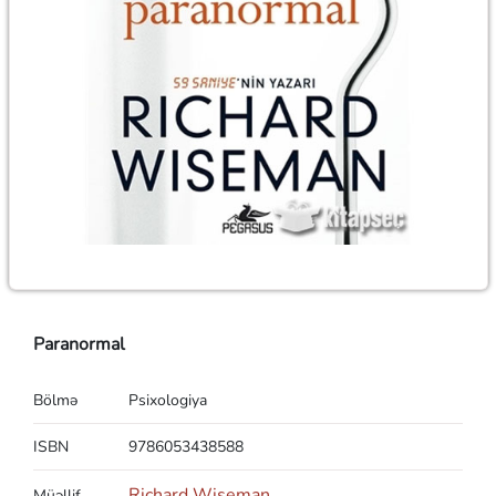
Paranormal
Bölmə
Psixologiya
ISBN
9786053438588
Richard Wiseman
Müəllif