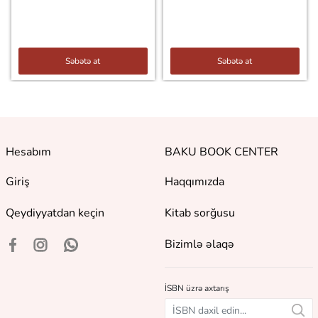
Səbətə at
Səbətə at
Hesabım
BAKU BOOK CENTER
Giriş
Haqqımızda
Qeydiyyatdan keçin
Kitab sorğusu
Bizimlə əlaqə
İSBN üzrə axtarış