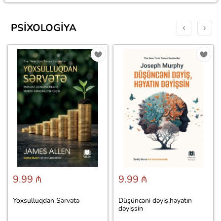
PSIXOLOGIYA
9.99 ₼
9.99 ₼
Yoxsulluqdan Sərvətə
Düşüncəni dəyiş,həyatın
dəyişsin