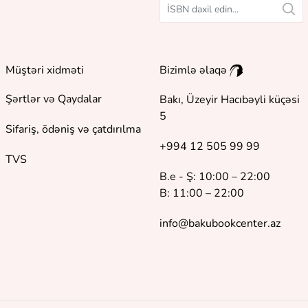
Müştəri xidməti
Bizimlə əlaqə
Şərtlər və Qaydalar
Bakı, Üzeyir Hacıbəyli küçəsi
5
Sifariş, ödəniş və çatdırılma
+994 12 505 99 99
TVS
B.e - Ş: 10:00 – 22:00
B: 11:00 – 22:00
info@bakubookcenter.az