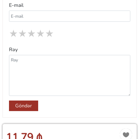
E-mail
★
★
★
★
★
Rəy
Göndər
11.79 ₼