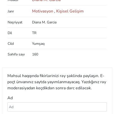
Motivasyon
,
Kişisel Gelişim
Janr
Nəşriyyat
Diana M. Garcia
Dil
TR
Cild
Yumşaq
Səhifə sayı
160
Məhsul haqqında fikirlərinizi rəy şəklində paylaşın. E-
poçt ünvanınız saytda yayımlanmayacaq. Yazdığınız rəy
moderasiyadan keçdikdən sonra dərc ediləcək.
Ad