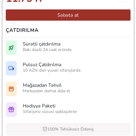
Səbətə at
ÇATDIRILMA
Sürətli çatdırılma
Bakı daxili 24 saat ərzində
Pulsuz Çatdırılma
10 AZN-dən yuxarı sifarişlərdə
Mağazadan Təhvil
Mərkəzdən dərhal əldə et
Hədiyyə Paketi
Sifarişiniz xüsusi qablaşdırılır
100% Təhlükəsiz Ödəniş