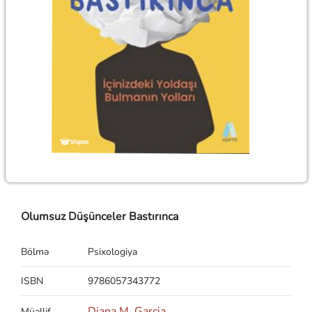
Olumsuz Düşünceler Bastırınca
Bölmə
Psixologiya
ISBN
9786057343772
Diana M. Garcia
Müəllif