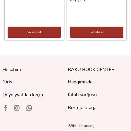
Səbətə at
Səbətə at
Hesabım
BAKU BOOK CENTER
Giriş
Haqqımızda
Qeydiyyatdan keçin
Kitab sorğusu
Bizimlə əlaqə
İSBN üzrə axtarış