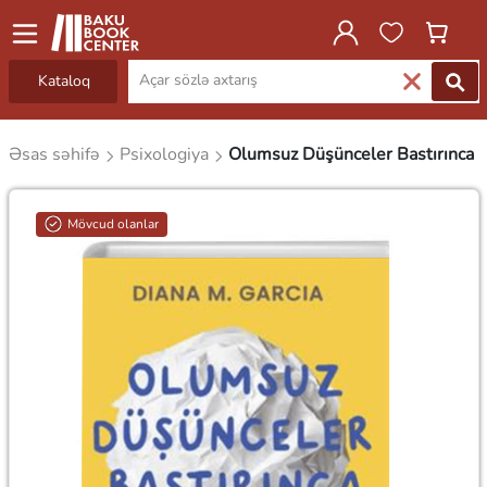
Kataloq
Əsas səhifə
Psixologiya
Olumsuz Düşünceler Bastırınca
Mövcud olanlar