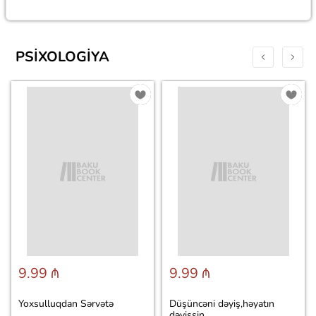
PSIXOLOGIYA
9.99 ₼
9.99 ₼
Yoxsulluqdan Sərvətə
Düşüncəni dəyiş,həyatın
dəyişsin