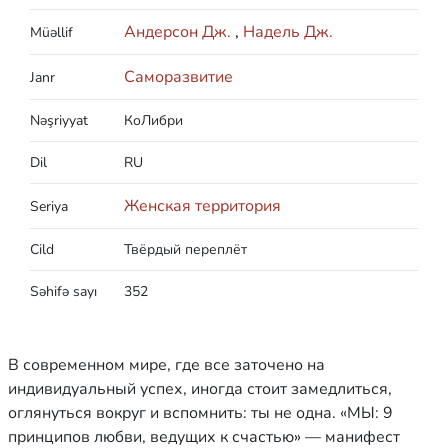
Андерсон Дж.
,
Надель Дж.
Müəllif
Саморазвитие
Janr
Nəşriyyat
КоЛибри
Dil
RU
Женская территория
Seriya
Cild
Твёрдый переплёт
Səhifə sayı
352
В современном мире, где все заточено на
индивидуальный успех, иногда стоит замедлиться,
оглянуться вокруг и вспомнить: ты не одна. «МЫ: 9
принципов любви, ведущих к счастью» — манифест