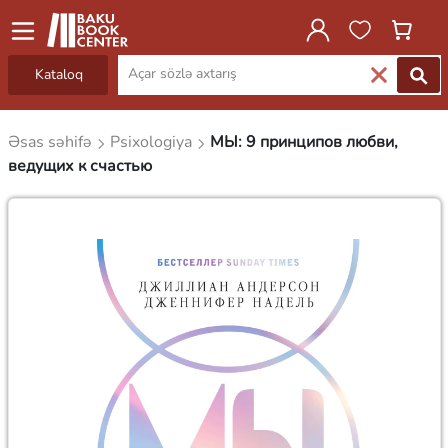
Kataloq
Əsas səhifə
Psixologiya
МЫ: 9 принципов любви,
ведущих к счастью