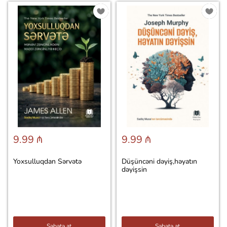
9.99 ₼
9.99 ₼
Yoxsulluqdan Sərvətə
Düşüncəni dəyiş,həyatın
dəyişsin
Səbətə at
Səbətə at