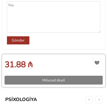
Göndər
31.88 ₼
Mövcud deyil
PSIXOLOGIYA