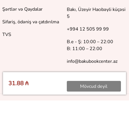
Şərtlər və Qaydalar
Bakı, Üzeyir Hacıbəyli küçəsi
5
Sifariş, ödəniş və çatdırılma
+994 12 505 99 99
TVS
B.e - Ş: 10:00 – 22:00
B: 11:00 – 22:00
info@bakubookcenter.az
31.88 ₼
Mövcud deyil
©
2018 - 2026 Baku Book Center. Bütün hüquqlar qorunur