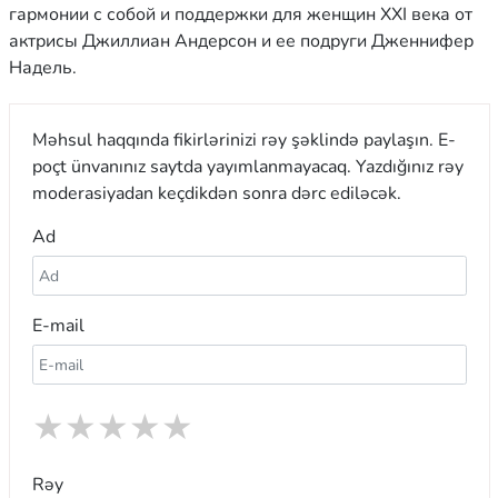
гармонии с собой и поддержки для женщин XXI века от
актрисы Джиллиан Андерсон и ее подруги Дженнифер
Надель.
Məhsul haqqında fikirlərinizi rəy şəklində paylaşın. E-
poçt ünvanınız saytda yayımlanmayacaq. Yazdığınız rəy
moderasiyadan keçdikdən sonra dərc ediləcək.
Ad
E-mail
★
★
★
★
★
Rəy