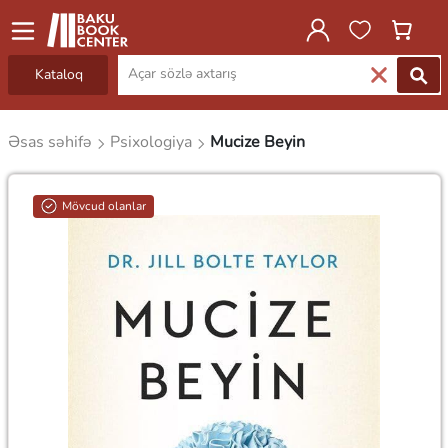
Kataloq
Əsas səhifə
Psixologiya
Mucize Beyin
Mövcud olanlar