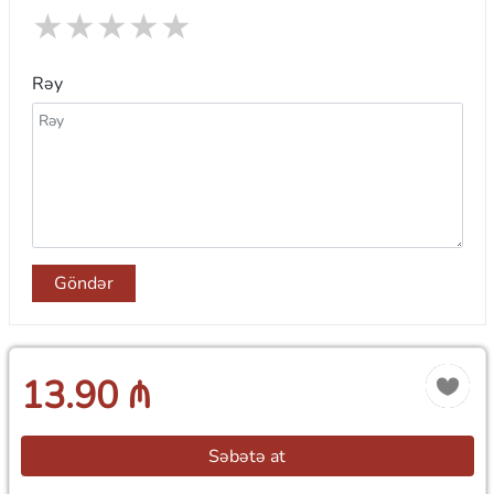
★
★
★
★
★
Rəy
Göndər
13.90 ₼
Səbətə at