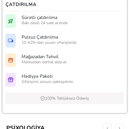
ÇATDIRILMA
Sürətli çatdırılma
Bakı daxili 24 saat ərzində
Pulsuz Çatdırılma
10 AZN-dən yuxarı sifarişlərdə
Mağazadan Təhvil
Mərkəzdən dərhal əldə et
Hədiyyə Paketi
Sifarişiniz xüsusi qablaşdırılır
100% Təhlükəsiz Ödəniş
PSIXOLOGIYA