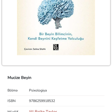
Mucize Beyin
Bölmə
Psixologiya
ISBN
9786259918532
Jill Bolte Taylor
Müəllif