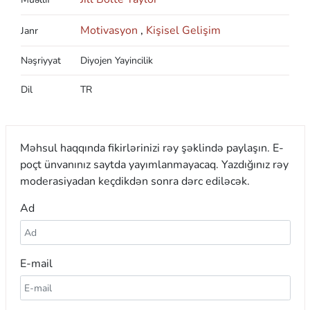
Motivasyon
,
Kişisel Gelişim
Janr
Nəşriyyat
Diyojen Yayincilik
Dil
TR
Məhsul haqqında fikirlərinizi rəy şəklində paylaşın. E-
poçt ünvanınız saytda yayımlanmayacaq. Yazdığınız rəy
moderasiyadan keçdikdən sonra dərc ediləcək.
Ad
E-mail