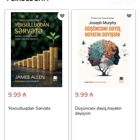
9.99 ₼
9.99 ₼
Yoxsulluqdan Sərvətə
Düşüncəni dəyiş,həyatın
dəyişsin