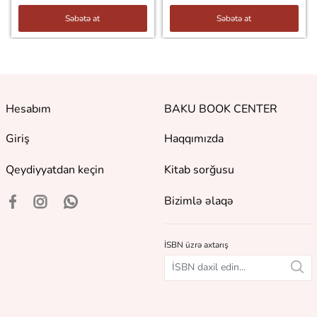
Səbətə at
Səbətə at
Hesabım
BAKU BOOK CENTER
Giriş
Haqqımızda
Qeydiyyatdan keçin
Kitab sorğusu
Bizimlə əlaqə
İSBN üzrə axtarış