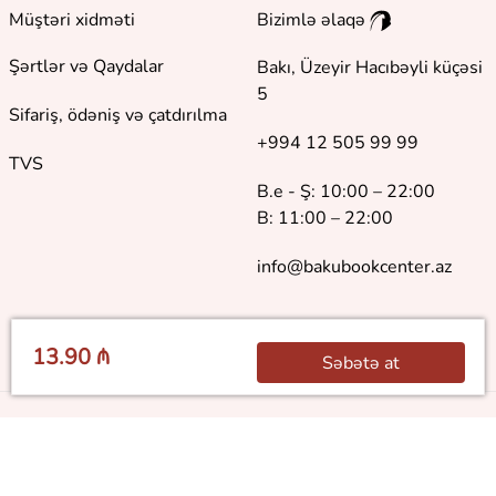
Müştəri xidməti
Bizimlə əlaqə
Şərtlər və Qaydalar
Bakı, Üzeyir Hacıbəyli küçəsi
5
Sifariş, ödəniş və çatdırılma
+994 12 505 99 99
TVS
B.e - Ş: 10:00 – 22:00
B: 11:00 – 22:00
info@bakubookcenter.az
13.90 ₼
Səbətə at
©
2018 - 2026 Baku Book Center. Bütün hüquqlar qorunur