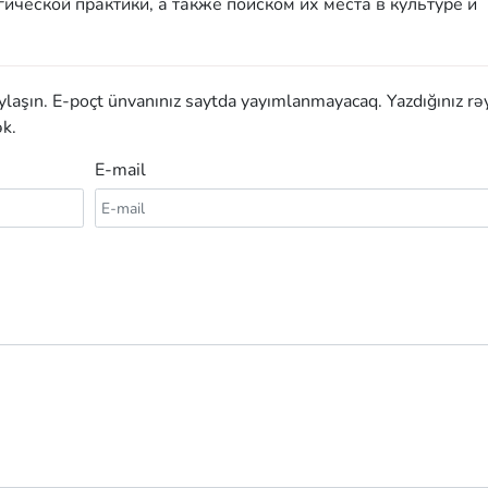
ческой практики, а также поиском их места в культуре и
aylaşın. E-poçt ünvanınız saytda yayımlanmayacaq. Yazdığınız rə
k.
E-mail