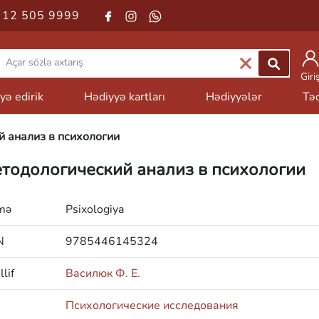
 12 505 9999
Giri
yə edirik
Hədiyyə kartları
Hədiyyələr
Təd
 анализ в психологии
тодологический анализ в психологии
mə
Psixologiya
N
9785446145324
lif
Василюк Ф. Е.
Психологические исследования