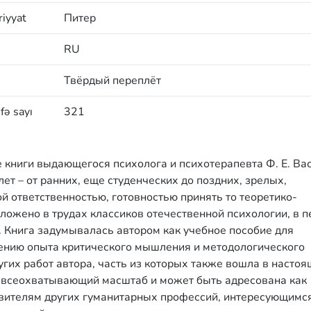
iyyat
Питер
RU
Твёрдый переплёт
fə sayı
321
 книги выдающегося психолога и психотерапевта Ф. Е. Ва
ет – от ранних, еще студенческих до поздних, зрелых,
 ответственностью, готовностью принять то теоретико-
ложено в трудах классиков отечественной психологии, в 
а. Книга задумывалась автором как учебное пособие для
оению опыта критического мышления и методологического
угих работ автора, часть из которых также вошла в насто
, всеохватывающий масштаб и может быть адресована как
авителям других гуманитарных профессий, интересующимс