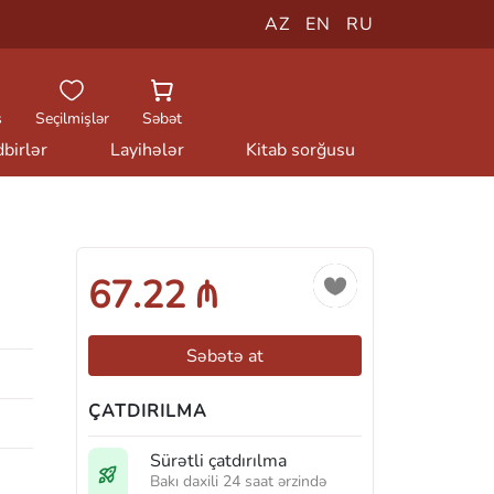
AZ
EN
RU
ş
Seçilmişlər
Səbət
birlər
Layihələr
Kitab sorğusu
67.22 ₼
Səbətə at
ÇATDIRILMA
Sürətli çatdırılma
Bakı daxili 24 saat ərzində