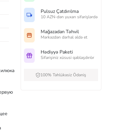
Pulsuz Çatdırılma
10 AZN-dən yuxarı sifarişlərdə
Mağazadan Təhvil
Mərkəzdən dərhal əldə et
Hədiyyə Paketi
Sifarişiniz xüsusi qablaşdırılır
силюка
100% Təhlükəsiz Ödəniş
первую
ящее
я