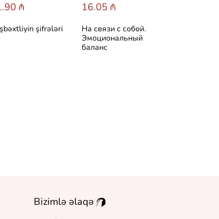
.90 ₼
16.05 ₼
25.60 ₼
şbəxtliyin şifrələri
На связи с собой.
Симптом и
Эмоциональный
психосомати
баланс
Расшифруй 
боль
Bizimlə əlaqə