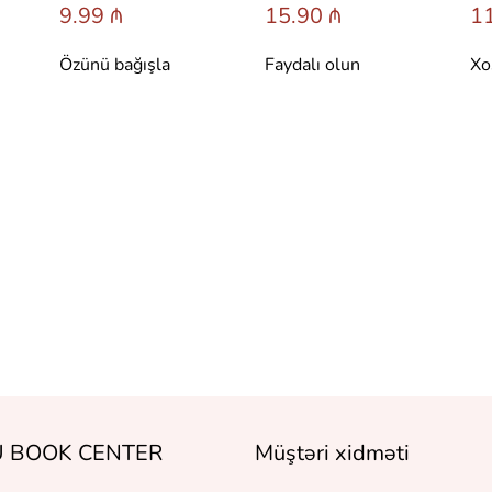
9.99 ₼
15.90 ₼
11
Özünü bağışla
Faydalı olun
Xo
 BOOK CENTER
Müştəri xidməti