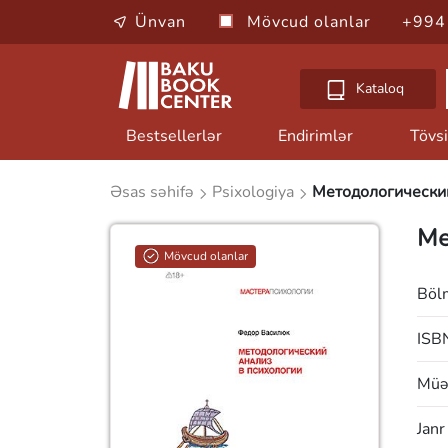
Ünvan
Mövcud olanlar
+994
Kataloq
Bestsellerlər
Endirimlər
Tövsi
Əsas səhifə
Psixologiya
Методологический
Ме
Mövcud olanlar
Böl
ISB
Müəl
Janr