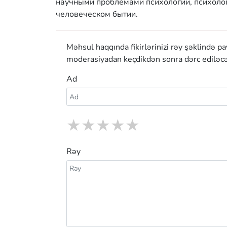
научными проблемами психологии, психологи
человеческом бытии.
Məhsul haqqında fikirlərinizi rəy şəklində p
moderasiyadan keçdikdən sonra dərc ediləcə
Ad
★
★
★
★
★
Rəy