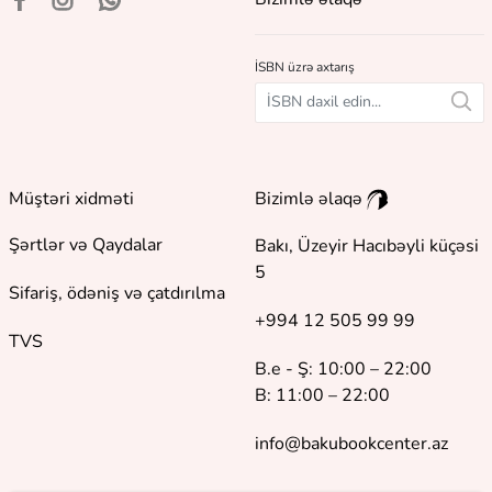
İSBN üzrə axtarış
Müştəri xidməti
Bizimlə əlaqə
Şərtlər və Qaydalar
Bakı, Üzeyir Hacıbəyli küçəsi
5
Sifariş, ödəniş və çatdırılma
+994 12 505 99 99
TVS
B.e - Ş: 10:00 – 22:00
B: 11:00 – 22:00
info@bakubookcenter.az