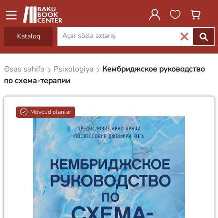
Kataloq
Əsas səhifə
Psixologiya
Кембриджское руководство
по схема-терапии
Mövcud olanlar