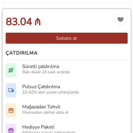
83.04 ₼
Səbətə at
ÇATDIRILMA
Sürətli çatdırılma
Bakı daxili 24 saat ərzində
Pulsuz Çatdırılma
10 AZN-dən yuxarı sifarişlərdə
Mağazadan Təhvil
Mərkəzdən dərhal əldə et
Hədiyyə Paketi
Sifarişiniz xüsusi qablaşdırılır