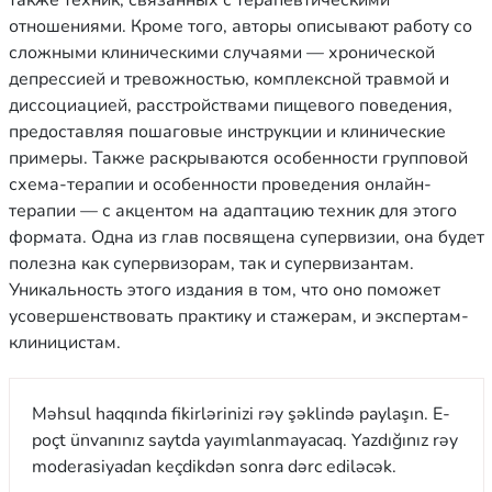
отношениями. Кроме того, авторы описывают работу со
сложными клиническими случаями — хронической
депрессией и тревожностью, комплексной травмой и
диссоциацией, расстройствами пищевого поведения,
предоставляя пошаговые инструкции и клинические
примеры. Также раскрываются особенности групповой
схема-терапии и особенности проведения онлайн-
терапии — с акцентом на адаптацию техник для этого
формата. Одна из глав посвящена супервизии, она будет
полезна как супервизорам, так и супервизантам.
Уникальность этого издания в том, что оно поможет
усовершенствовать практику и стажерам, и экспертам-
клиницистам.
Məhsul haqqında fikirlərinizi rəy şəklində paylaşın. E-
poçt ünvanınız saytda yayımlanmayacaq. Yazdığınız rəy
moderasiyadan keçdikdən sonra dərc ediləcək.