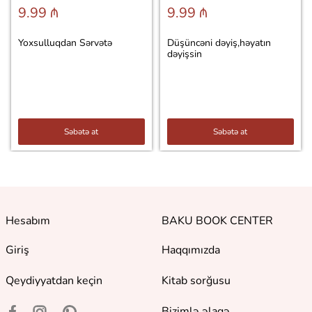
9.99 ₼
9.99 ₼
Yoxsulluqdan Sərvətə
Düşüncəni dəyiş,həyatın
dəyişsin
Səbətə at
Səbətə at
Hesabım
BAKU BOOK CENTER
Giriş
Haqqımızda
Qeydiyyatdan keçin
Kitab sorğusu
Bizimlə əlaqə