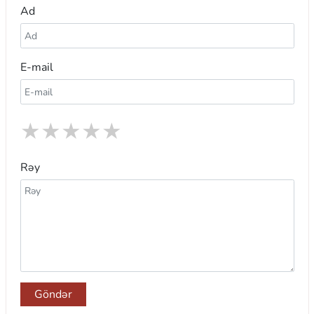
Ad
E-mail
★
★
★
★
★
Rəy
Göndər