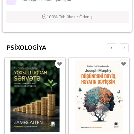
100% Təhlükəsiz Ödəniş
PSIXOLOGIYA