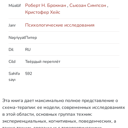
Роберт Н. Брокман
,
Сьюзан Симпсон
,
Müəllif
Кристофер Хейс
Психологические исследования
Janr
Nəşriyyat
Питер
Dil
RU
Cild
Твёрдый переплёт
Səhifə
592
sayı
Эта книга дает максимально полное представление о
схема-терапии: ее модели, современных исследованиях
в этой области, основных группах техник:
экспериенциальных, когнитивных, поведенческих, а
также техник, связанных с терапевтическими