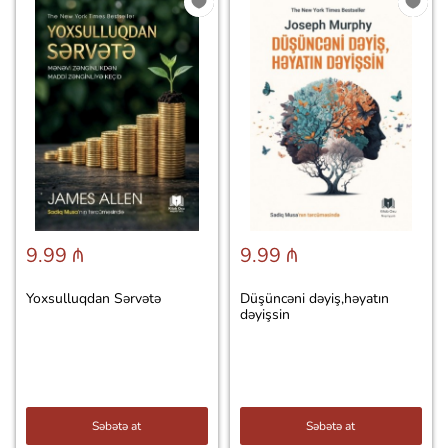
9.99 ₼
9.99 ₼
Yoxsulluqdan Sərvətə
Düşüncəni dəyiş,həyatın
dəyişsin
Səbətə at
Səbətə at