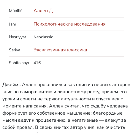
Аллен Д.
Müəllif
Психологические исследования
Janr
Nəşriyyat
Neoclassic
Эксклюзивная классика
Seriya
Səhifə sayı
416
Джеймс Аллен прославился как один из первых авторов
книг по саморазвитию и личностному росту, причем его
уроки и советы не теряют актуальности и спустя век с
момента написания. Аллен считал, что судьбу человека
формирует его собственное мышление: благородные
мысли ведут к процветанию, а негативные — влекут за
собой провал. В своих книгах автор учил, как очистить