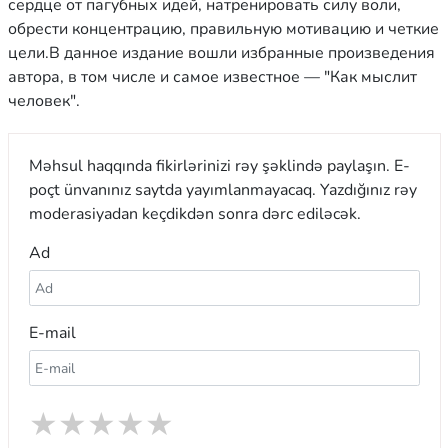
сердце от пагубных идей, натренировать силу воли,
обрести концентрацию, правильную мотивацию и четкие
цели.В данное издание вошли избранные произведения
автора, в том числе и самое известное — "Как мыслит
человек".
Məhsul haqqında fikirlərinizi rəy şəklində paylaşın. E-
poçt ünvanınız saytda yayımlanmayacaq. Yazdığınız rəy
moderasiyadan keçdikdən sonra dərc ediləcək.
Ad
E-mail
★
★
★
★
★