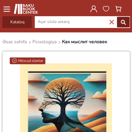
Kataloq
Əsas səhifə
Psixologiya
Как мыслит человек
Mövcud olanlar