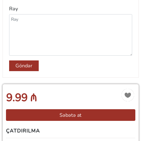
Rəy
Göndər
9.99 ₼
Səbətə at
ÇATDIRILMA