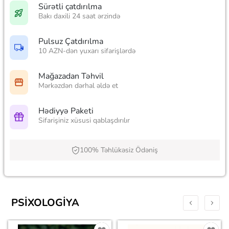
Sürətli çatdırılma
Bakı daxili 24 saat ərzində
Pulsuz Çatdırılma
10 AZN-dən yuxarı sifarişlərdə
Mağazadan Təhvil
Mərkəzdən dərhal əldə et
Hədiyyə Paketi
Sifarişiniz xüsusi qablaşdırılır
100% Təhlükəsiz Ödəniş
PSIXOLOGIYA