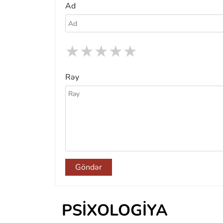
Ad
★
★
★
★
★
Rəy
Göndər
PSIXOLOGIYA