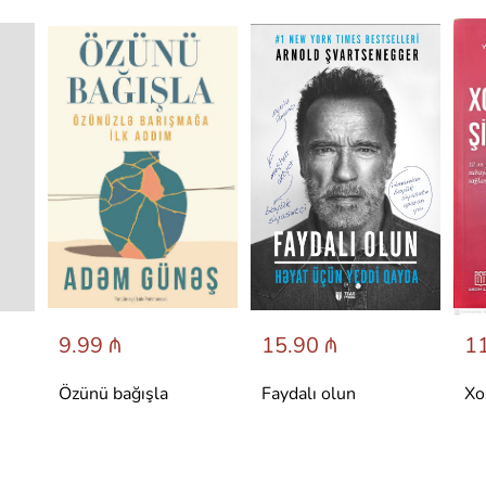
9.99 ₼
15.90 ₼
11
Özünü bağışla
Faydalı olun
Xo