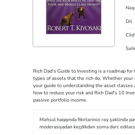
Nəşr
Dil
Cild
Səhi
Rich Dad's Guide to Investing is a roadmap for
types of assets that the rich do. Whether your g
your guide to understanding the asset classes a
how to reduce your risk and Rich Dad's 10 Inve
passive portfolio income.
Məhsul haqqında fikirlərinizi rəy şəklində p
moderasiyadan keçdikdən sonra dərc ediləcə