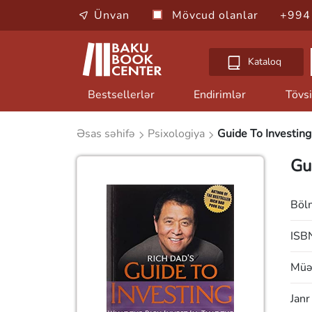
Ünvan
Mövcud olanlar
+994
Kataloq
Bestsellerlər
Endirimlər
Tövsi
Əsas səhifə
Psixologiya
Guide To Investing
Gu
Böl
ISB
Müəl
Janr