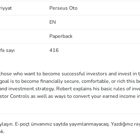
iyyat
Perseus Oto
EN
Paperback
fə sayı
416
 those who want to become successful investors and invest in 
oal is to become financially secure, comfortable, or rich this b
nd investment strategy. Robert explains his basic rules of inv
stor Controls as well as ways to convert your earned income i
aylaşın. E-poçt ünvanınız saytda yayımlanmayacaq. Yazdığınız rə
k.