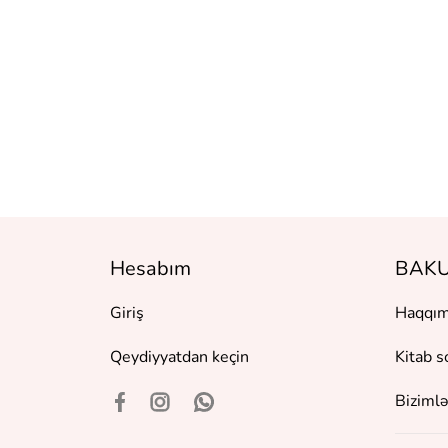
ансформаци
Hesabım
BAKU
Giriş
Haqqım
Qeydiyyatdan keçin
Kitab s
Bizimlə