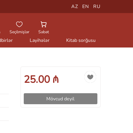
AZ
EN
RU
ş
Seçilmişlər
Səbət
birlər
Layihələr
Kitab sorğusu
25.00 ₼
Mövcud deyil