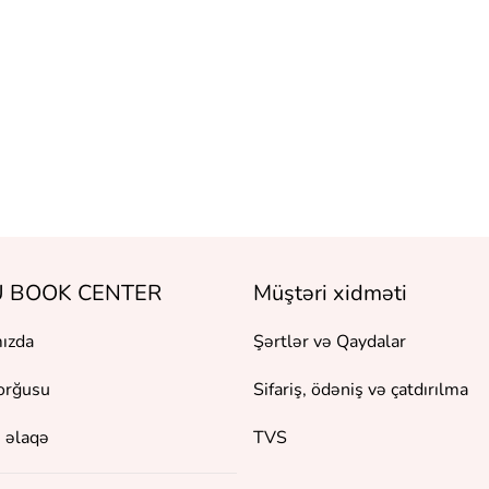
 BOOK CENTER
Müştəri xidməti
ızda
Şərtlər və Qaydalar
orğusu
Sifariş, ödəniş və çatdırılma
 əlaqə
TVS