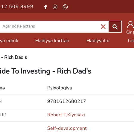
 12 505 9999
Giri
yə edirik
Hədiyyə kartları
Hədiyyələr
Təd
 - Rich Dad's
ide To Investing - Rich Dad's
mə
Psixologiya
N
9781612680217
lif
Robert T.Kiyosaki
Self-development