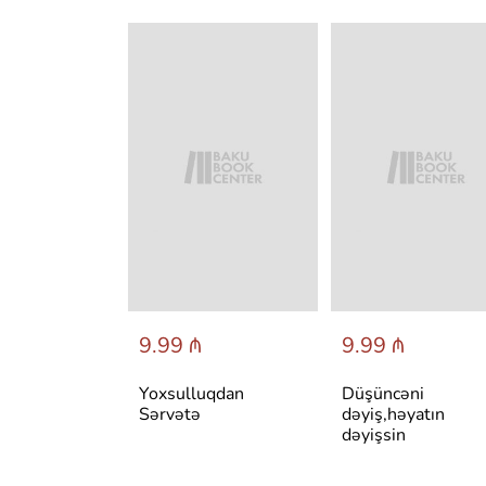
 ₼
9.99 ₼
9.99 ₼
авильно
Yoxsulluqdan
Düşüncəni
себя и быть
Sərvətə
dəyiş,həyatın
ым в любой
dəyişsin
и:
тмы