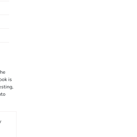
the
ook is
esting,
nto
y