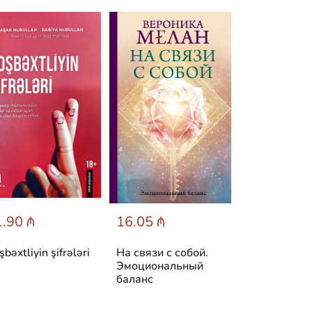
.90 ₼
16.05 ₼
25.60 ₼
şbəxtliyin şifrələri
На связи с собой.
Симптом и
Эмоциональный
психосомати
баланс
Расшифруй 
боль