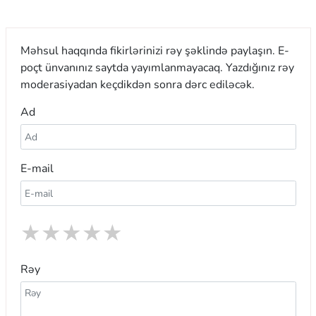
Məhsul haqqında fikirlərinizi rəy şəklində paylaşın. E-
poçt ünvanınız saytda yayımlanmayacaq. Yazdığınız rəy
moderasiyadan keçdikdən sonra dərc ediləcək.
Ad
E-mail
★
★
★
★
★
Rəy