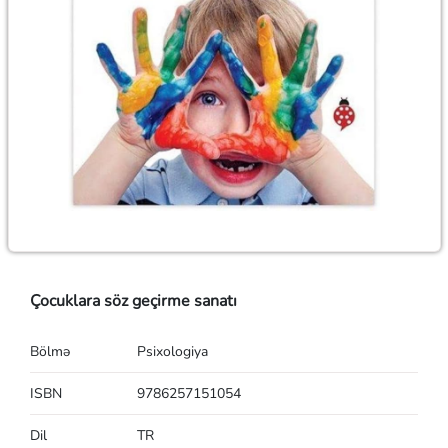
Çocuklara söz geçirme sanatı
Bölmə
Psixologiya
ISBN
9786257151054
Dil
TR