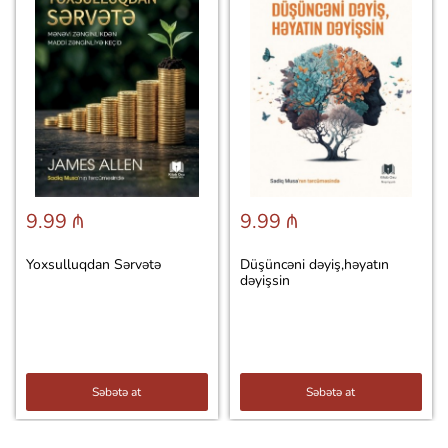
9.99 ₼
9.99 ₼
Yoxsulluqdan Sərvətə
Düşüncəni dəyiş,həyatın
dəyişsin
Səbətə at
Səbətə at