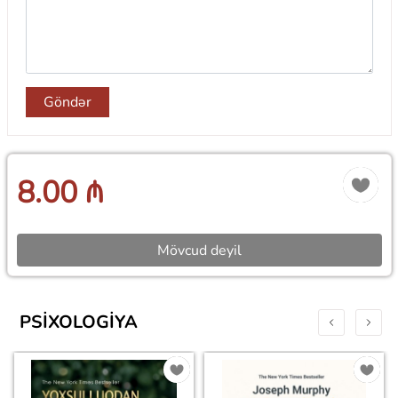
Göndər
8.00 ₼
Mövcud deyil
PSIXOLOGIYA