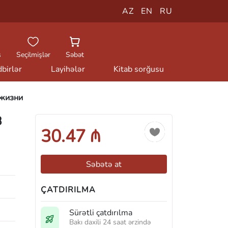
AZ
EN
RU
ş
Seçilmişlər
Səbət
birlər
Layihələr
Kitab sorğusu
 жизни
8
30.47 ₼
Səbətə at
ÇATDIRILMA
Sürətli çatdırılma
Bakı daxili 24 saat ərzində