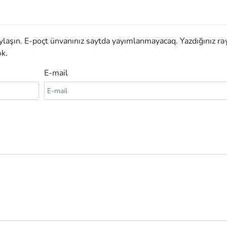
aylaşın. E-poçt ünvanınız saytda yayımlanmayacaq. Yazdığınız rə
k.
E-mail