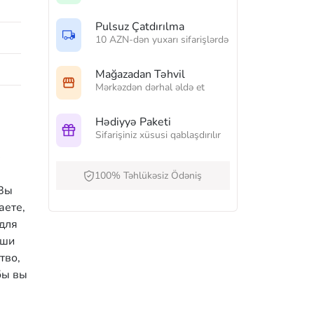
Pulsuz Çatdırılma
10 AZN-dən yuxarı sifarişlərdə
Mağazadan Təhvil
Mərkəzdən dərhal əldə et
Hədiyyə Paketi
Sifarişiniz xüsusi qablaşdırılır
100% Təhlükəsiz Ödəniş
 Вы
аете,
для
аши
тво,
бы вы