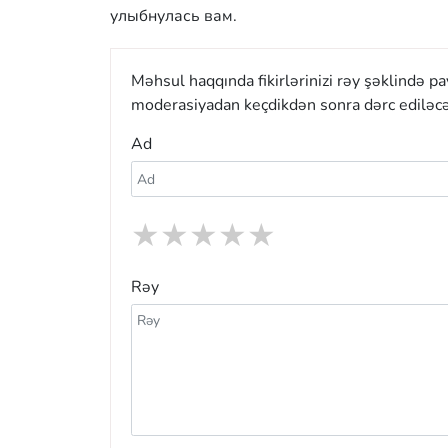
улыбнулась вам.
Məhsul haqqında fikirlərinizi rəy şəklində p
moderasiyadan keçdikdən sonra dərc ediləcə
Ad
★
★
★
★
★
Rəy