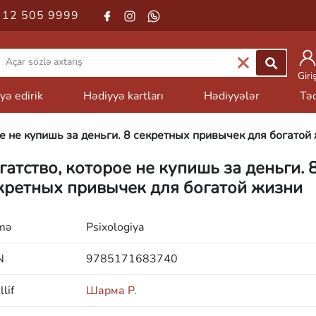
 12 505 9999
Giri
yə edirik
Hədiyyə kartları
Hədiyyələr
Təd
ое не купишь за деньги. 8 секретных привычек для богатой
гатство, которое не купишь за деньги. 
кретных привычек для богатой жизни
mə
Psixologiya
N
9785171683740
lif
Шарма Р.