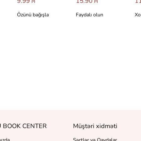
9.99 ₼
15.90 ₼
11
Özünü bağışla
Faydalı olun
Xo
 BOOK CENTER
Müştəri xidməti
ızda
Şərtlər və Qaydalar