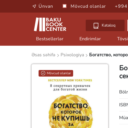
Ünvan
Mövcud olanlar
+994
Kataloq
Bestsellerlər
Endirimlər
Tövsi
Əsas səhifə
Psixologiya
Богатство, котор
Бо
Mövcud olanlar
се
Böl
ISB
Müəl