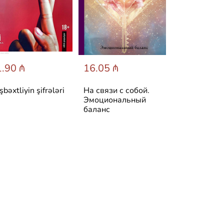
.90 ₼
16.05 ₼
25.60 ₼
şbəxtliyin şifrələri
На связи с собой.
Симптом и
Эмоциональный
психосомати
баланс
Расшифруй 
боль