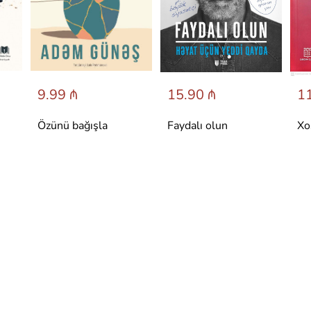
9.99 ₼
15.90 ₼
11
Özünü bağışla
Faydalı olun
Xo