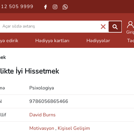
 12 505 9999
Giri
yə edirik
Hədiyyə kartları
Hədiyyələr
Təd
mek
rlikte İyi Hissetmek
mə
Psixologiya
N
9786056865466
lif
David Burns
Motivasyon
,
Kişisel Gelişim