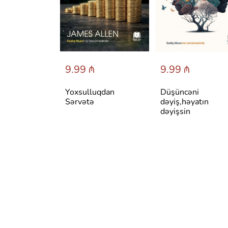
 ₼
9.99 ₼
9.99 ₼
авильно
Yoxsulluqdan
Düşüncəni
себя и быть
Sərvətə
dəyiş,həyatın
ым в любой
dəyişsin
и:
тмы
ансформаци