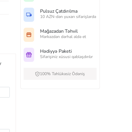
Pulsuz Çatdırılma
10 AZN-dən yuxarı sifarişlərdə
Mağazadan Təhvil
Mərkəzdən dərhal əldə et
Hədiyyə Paketi
Sifarişiniz xüsusi qablaşdırılır
y
100% Təhlükəsiz Ödəniş