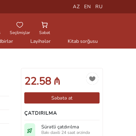
AZ
EN
RU
ş
Seçilmişlər
Səbət
birlər
Layihələr
Kitab sorğusu
22.58 ₼
Səbətə at
ÇATDIRILMA
Sürətli çatdırılma
Bakı daxili 24 saat ərzində