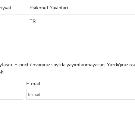
iyyat
Psikonet Yayinlari
TR
aylaşın. E-poçt ünvanınız saytda yayımlanmayacaq. Yazdığınız rə
k.
E-mail