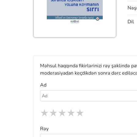
Nəşr
Dil
Məhsul haqqında fikirlərinizi rəy şəklində p
moderasiyadan keçdikdən sonra dərc ediləcə
Ad
★
★
★
★
★
Rəy