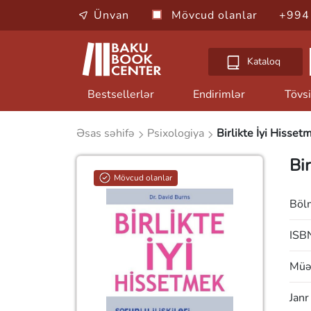
Ünvan
Mövcud olanlar
+994
Kataloq
Bestsellerlər
Endirimlər
Tövsi
Əsas səhifə
Psixologiya
Birlikte İyi Hisset
Bi
Mövcud olanlar
Böl
ISB
Müəl
Janr