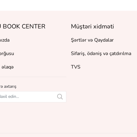
 BOOK CENTER
Müştəri xidməti
ızda
Şərtlər və Qaydalar
orğusu
Sifariş, ödəniş və çatdırılma
 əlaqə
TVS
ə axtarış