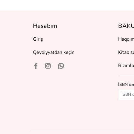
Hesabım
BAKU
Giriş
Haqqım
Qeydiyyatdan keçin
Kitab s
Bizimlə
İSBN üzr