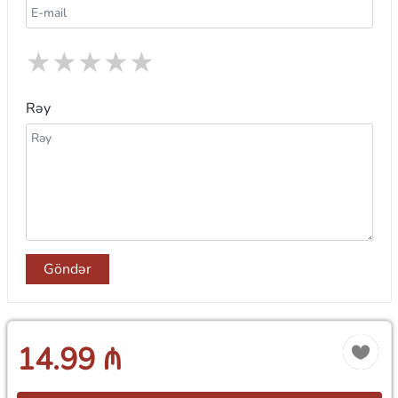
★
★
★
★
★
Rəy
Göndər
14.99 ₼