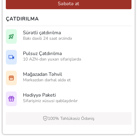
Səbətə at
ÇATDIRILMA
Sürətli çatdırılma
Bakı daxili 24 saat ərzində
Pulsuz Çatdırılma
10 AZN-dən yuxarı sifarişlərdə
Mağazadan Təhvil
Mərkəzdən dərhal əldə et
Hədiyyə Paketi
Sifarişiniz xüsusi qablaşdırılır
100% Təhlükəsiz Ödəniş