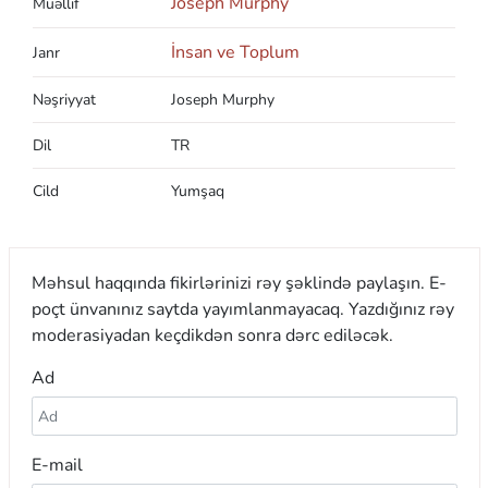
Joseph Murphy
Müəllif
İnsan ve Toplum
Janr
Nəşriyyat
Joseph Murphy
Dil
TR
Cild
Yumşaq
Məhsul haqqında fikirlərinizi rəy şəklində paylaşın. E-
poçt ünvanınız saytda yayımlanmayacaq. Yazdığınız rəy
moderasiyadan keçdikdən sonra dərc ediləcək.
Ad
E-mail