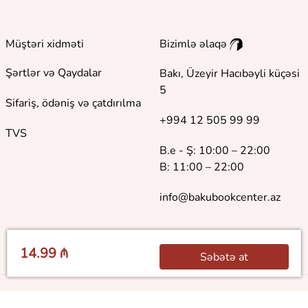
Müştəri xidməti
Bizimlə əlaqə
Şərtlər və Qaydalar
Bakı, Üzeyir Hacıbəyli küçəsi
5
Sifariş, ödəniş və çatdırılma
+994 12 505 99 99
TVS
B.e - Ş: 10:00 – 22:00
B: 11:00 – 22:00
info@bakubookcenter.az
14.99 ₼
Səbətə at