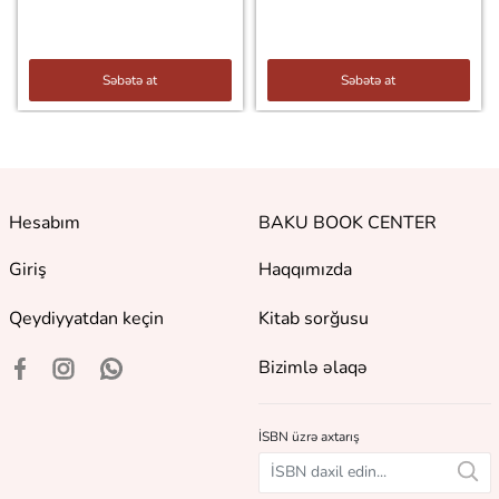
Səbətə at
Səbətə at
Hesabım
BAKU BOOK CENTER
Giriş
Haqqımızda
Qeydiyyatdan keçin
Kitab sorğusu
Bizimlə əlaqə
İSBN üzrə axtarış