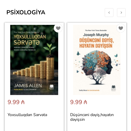
PSIXOLOGIYA
9.99 ₼
9.99 ₼
Yoxsulluqdan Sərvətə
Düşüncəni dəyiş,həyatın
dəyişsin