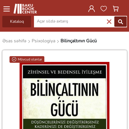
Kataloq
Əsas səhifə
Psixologiya
Bilinçaltının Gücü
Mövcud olanlar