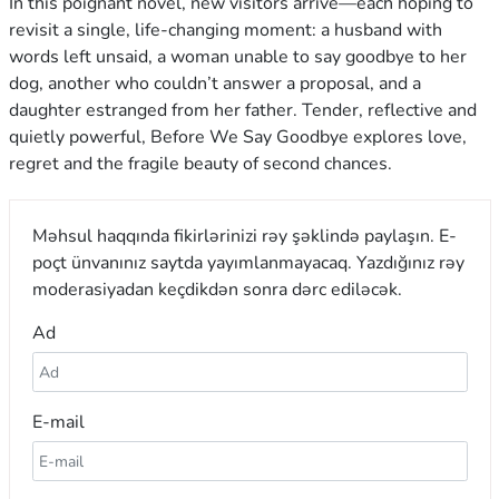
In this poignant novel, new visitors arrive—each hoping to
revisit a single, life-changing moment: a husband with
words left unsaid, a woman unable to say goodbye to her
dog, another who couldn’t answer a proposal, and a
daughter estranged from her father. Tender, reflective and
quietly powerful, Before We Say Goodbye explores love,
regret and the fragile beauty of second chances.
Məhsul haqqında fikirlərinizi rəy şəklində paylaşın. E-
poçt ünvanınız saytda yayımlanmayacaq. Yazdığınız rəy
moderasiyadan keçdikdən sonra dərc ediləcək.
Ad
E-mail