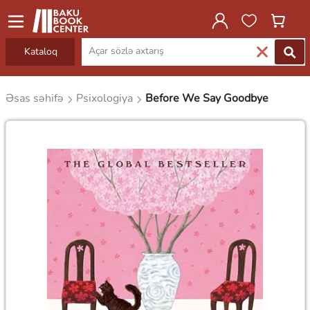
Kataloq
Əsas səhifə
Psixologiya
Before We Say Goodbye