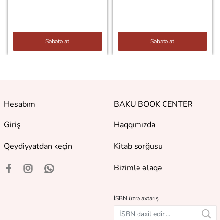
Səbətə at
Səbətə at
Hesabım
BAKU BOOK CENTER
Giriş
Haqqımızda
Qeydiyyatdan keçin
Kitab sorğusu
Bizimlə əlaqə
İSBN üzrə axtarış