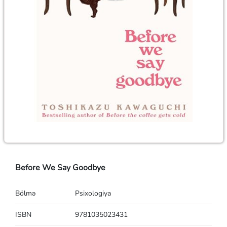
Before We Say Goodbye
Bölmə
Psixologiya
ISBN
9781035023431