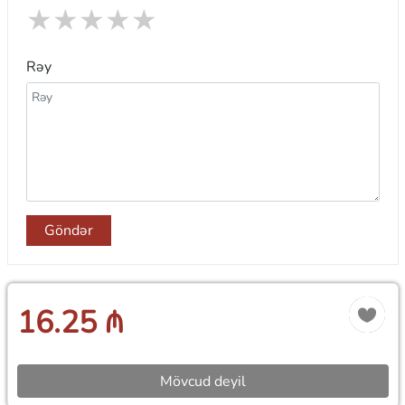
★
★
★
★
★
Rəy
Göndər
16.25 ₼
Mövcud deyil