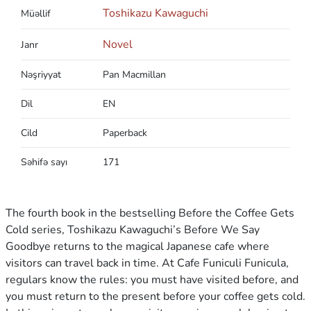
Toshikazu Kawaguchi
Müəllif
Novel
Janr
Nəşriyyat
Pan Macmillan
Dil
EN
Cild
Paperback
Səhifə sayı
171
The fourth book in the bestselling Before the Coffee Gets
Cold series, Toshikazu Kawaguchi’s Before We Say
Goodbye returns to the magical Japanese cafe where
visitors can travel back in time. At Cafe Funiculi Funicula,
regulars know the rules: you must have visited before, and
you must return to the present before your coffee gets cold.