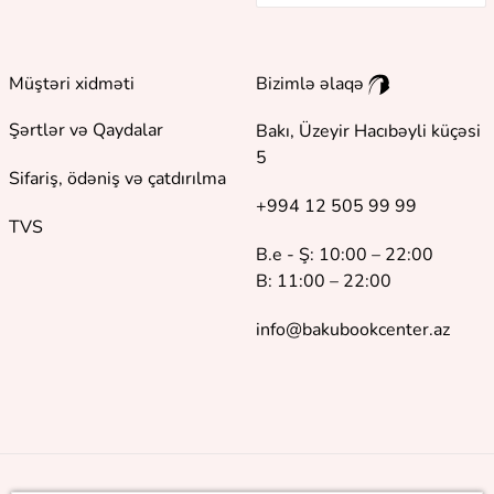
Müştəri xidməti
Bizimlə əlaqə
Şərtlər və Qaydalar
Bakı, Üzeyir Hacıbəyli küçəsi
5
Sifariş, ödəniş və çatdırılma
+994 12 505 99 99
TVS
B.e - Ş: 10:00 – 22:00
B: 11:00 – 22:00
info@bakubookcenter.az