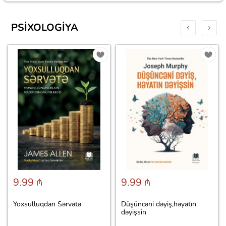
PSIXOLOGIYA
9.99 ₼
9.99 ₼
Yoxsulluqdan Sərvətə
Düşüncəni dəyiş,həyatın
dəyişsin