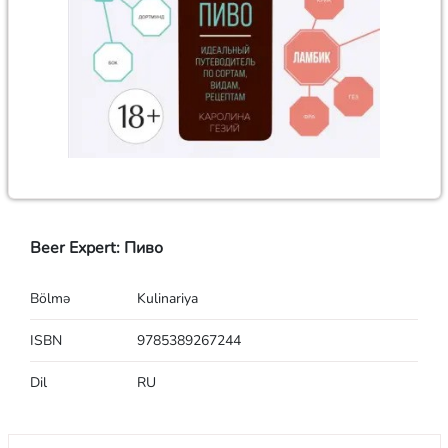
Beer Expert: Пиво
Bölmə
Kulinariya
ISBN
9785389267244
Dil
RU