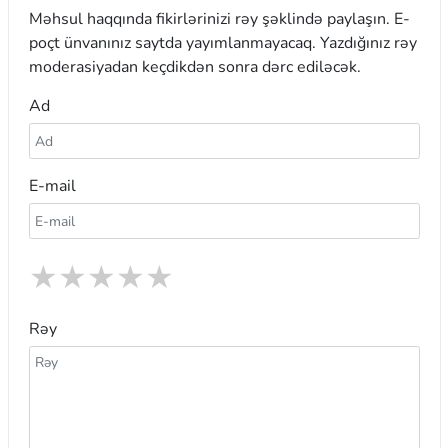
Məhsul haqqında fikirlərinizi rəy şəklində paylaşın. E-
poçt ünvanınız saytda yayımlanmayacaq. Yazdığınız rəy
moderasiyadan keçdikdən sonra dərc ediləcək.
Ad
E-mail
★
★
★
★
★
Rəy