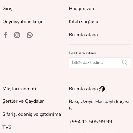
Giriş
Haqqımızda
Qeydiyyatdan keçin
Kitab sorğusu
Bizimlə əlaqə
İSBN üzrə axtarış
Müştəri xidməti
Bizimlə əlaqə
Şərtlər və Qaydalar
Bakı, Üzeyir Hacıbəyli küçəsi
5
Sifariş, ödəniş və çatdırılma
+994 12 505 99 99
TVS