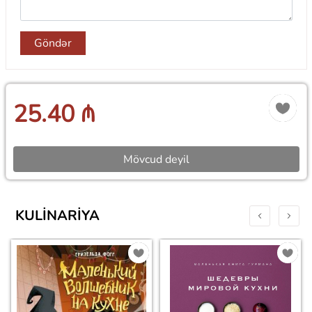
Göndər
25.40 ₼
Mövcud deyil
KULINARIYA