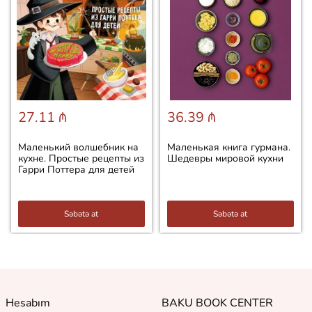
27.11 ₼
36.39 ₼
Маленький волшебник на
Маленькая книга гурмана.
кухне. Простые рецепты из
Шедевры мировой кухни
Гарри Поттера для детей
Səbətə at
Səbətə at
Hesabım
BAKU BOOK CENTER