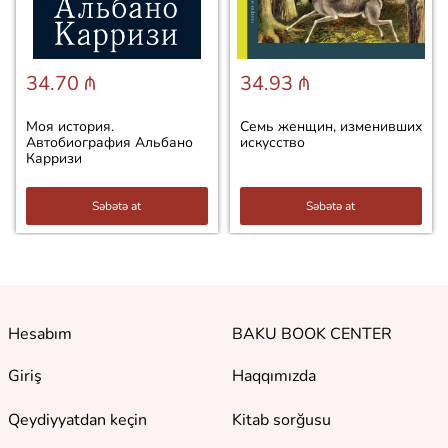
34.70 ₼
34.93 ₼
Моя история.
Семь женщин, изменивших
Автобиография Альбано
искусство
Карризи
Səbətə at
Səbətə at
Hesabım
BAKU BOOK CENTER
Giriş
Haqqımızda
Qeydiyyatdan keçin
Kitab sorğusu