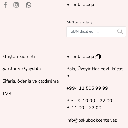
Bizimlə əlaqə
İSBN üzrə axtarış
Müştəri xidməti
Bizimlə əlaqə
Şərtlər və Qaydalar
Bakı, Üzeyir Hacıbəyli küçəsi
5
Sifariş, ödəniş və çatdırılma
+994 12 505 99 99
TVS
B.e - Ş: 10:00 – 22:00
B: 11:00 – 22:00
info@bakubookcenter.az