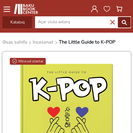
Kataloq
Əsas səhifə
İncəsənət
The Little Guide to K-POP
Mövcud olanlar