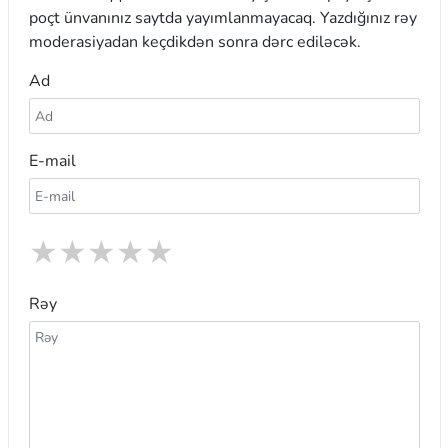
poçt ünvanınız saytda yayımlanmayacaq. Yazdığınız rəy
moderasiyadan keçdikdən sonra dərc ediləcək.
Ad
E-mail
★
★
★
★
★
Rəy