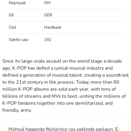
Nəşriyyat
OH
Dil
GER
Cild
Hardback
Səhifə sayı
192
Since its large-scale assault on the world stage a decade
ago, K-POP has defied a cynical musical industry and
defined a generation of musical talent, creating a soundtrack
to the 21st century in the process. Today, more than 80
million K-POP albums are sold each year, with tens of
billions of streams and MVs to boot, uniting the millions of
K-POP fandoms together into one demilitarized, and
friendly, army.
Məhsul haqqında fikirlərinizi rəy şəklində paylaşın. E-