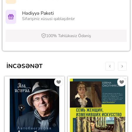
Hədiyyə Paketi
Sifarişiniz xüsusi qablaşdırılır
100% Təhlükəsiz Ödəniş
İNCƏSƏNƏT