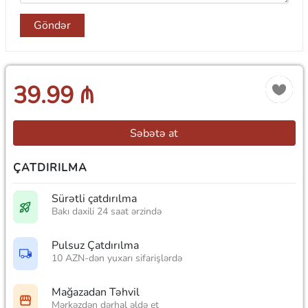
Göndər
39.99 ₼
Səbətə at
ÇATDIRILMA
Sürətli çatdırılma
Bakı daxili 24 saat ərzində
Pulsuz Çatdırılma
10 AZN-dən yuxarı sifarişlərdə
Mağazadan Təhvil
Mərkəzdən dərhal əldə et