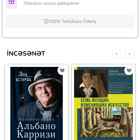
Sifarişiniz xüsusi qablaşdırılır
100% Təhlükəsiz Ödəniş
İNCƏSƏNƏT