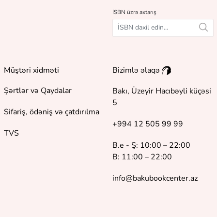
İSBN üzrə axtarış
Müştəri xidməti
Bizimlə əlaqə
Şərtlər və Qaydalar
Bakı, Üzeyir Hacıbəyli küçəsi
5
Sifariş, ödəniş və çatdırılma
+994 12 505 99 99
TVS
B.e - Ş: 10:00 – 22:00
B: 11:00 – 22:00
info@bakubookcenter.az