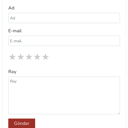
Ad
E-mail
★
★
★
★
★
Rəy
Göndər