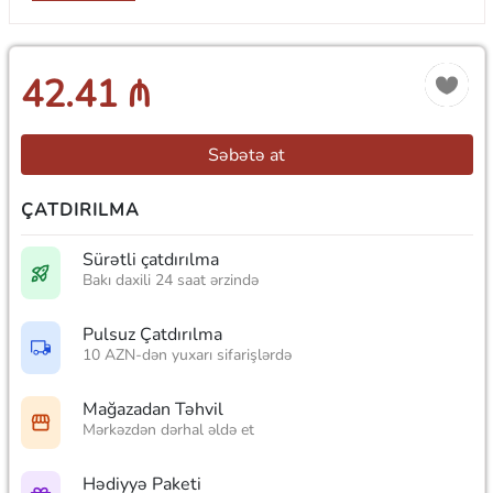
42.41 ₼
Səbətə at
ÇATDIRILMA
Sürətli çatdırılma
Bakı daxili 24 saat ərzində
Pulsuz Çatdırılma
10 AZN-dən yuxarı sifarişlərdə
Mağazadan Təhvil
Mərkəzdən dərhal əldə et
Hədiyyə Paketi