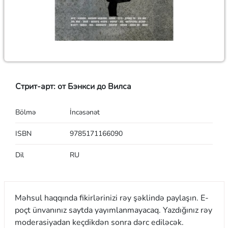
Стрит-арт: от Бэнкси до Вилса
Bölmə
İncəsənət
ISBN
9785171166090
Dil
RU
Məhsul haqqında fikirlərinizi rəy şəklində paylaşın. E-
poçt ünvanınız saytda yayımlanmayacaq. Yazdığınız rəy
moderasiyadan keçdikdən sonra dərc ediləcək.