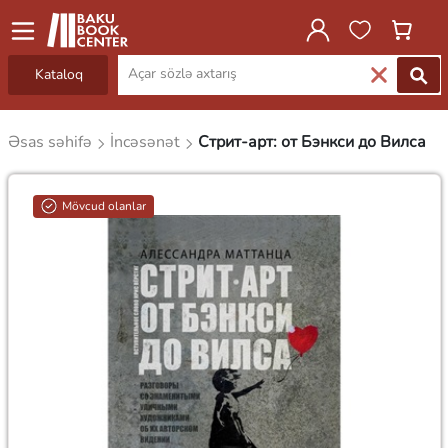
Kataloq
Əsas səhifə
İncəsənət
Стрит-арт: от Бэнкси до Вилса
Mövcud olanlar