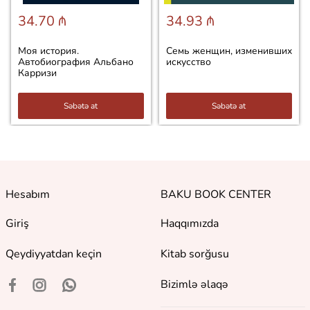
34.70 ₼
34.93 ₼
Моя история.
Семь женщин, изменивших
Автобиография Альбано
искусство
Карризи
Səbətə at
Səbətə at
Hesabım
BAKU BOOK CENTER
Giriş
Haqqımızda
Qeydiyyatdan keçin
Kitab sorğusu
Bizimlə əlaqə