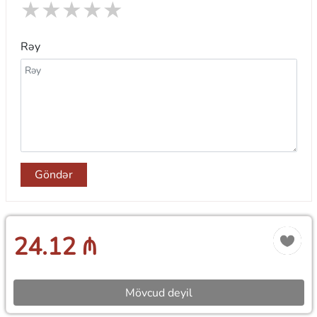
★
★
★
★
★
Rəy
Göndər
24.12 ₼
Mövcud deyil