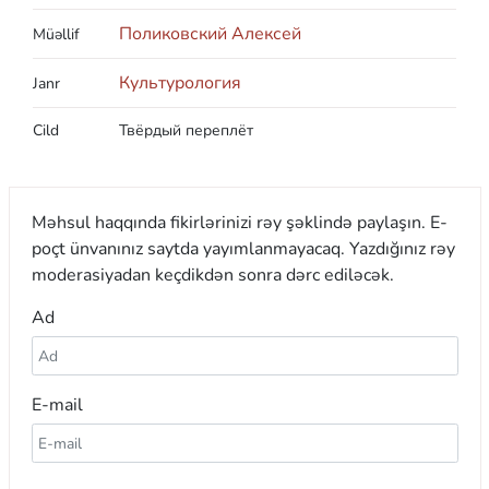
Поликовский Алексей
Müəllif
Культурология
Janr
Cild
Твёрдый переплёт
Məhsul haqqında fikirlərinizi rəy şəklində paylaşın. E-
poçt ünvanınız saytda yayımlanmayacaq. Yazdığınız rəy
moderasiyadan keçdikdən sonra dərc ediləcək.
Ad
E-mail