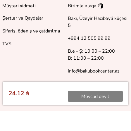
Müştəri xidməti
Bizimlə əlaqə
Şərtlər və Qaydalar
Bakı, Üzeyir Hacıbəyli küçəsi
5
Sifariş, ödəniş və çatdırılma
+994 12 505 99 99
TVS
B.e - Ş: 10:00 – 22:00
B: 11:00 – 22:00
info@bakubookcenter.az
24.12 ₼
Mövcud deyil
©
2018 - 2026 Baku Book Center. Bütün hüquqlar qorunur