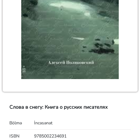
Слова в снегу: Книга о русских писателях
Bölmə
İncəsənət
ISBN
9785002234691