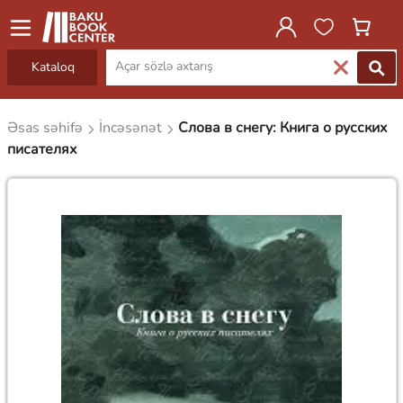
Kataloq
Əsas səhifə
İncəsənət
Слова в снегу: Книга о русских
писателях