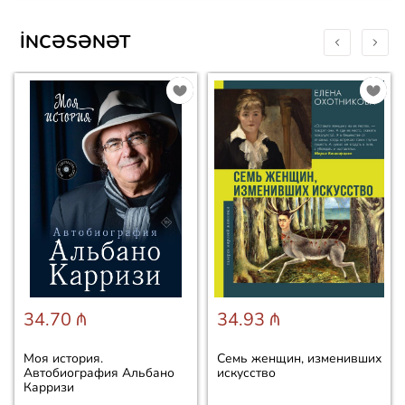
İNCƏSƏNƏT
34.70 ₼
34.93 ₼
Моя история.
Семь женщин, изменивших
Автобиография Альбано
искусство
Карризи