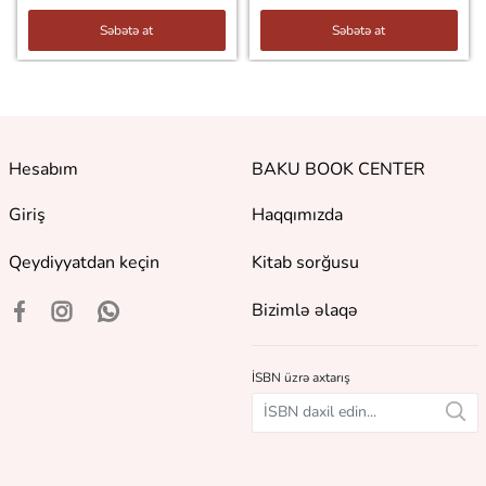
Səbətə at
Səbətə at
Hesabım
BAKU BOOK CENTER
Giriş
Haqqımızda
Qeydiyyatdan keçin
Kitab sorğusu
Bizimlə əlaqə
İSBN üzrə axtarış