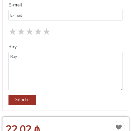
E-mail
★
★
★
★
★
Rəy
Göndər
22.02 ₼