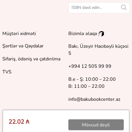
Müştəri xidməti
Bizimlə əlaqə
Şərtlər və Qaydalar
Bakı, Üzeyir Hacıbəyli küçəsi
5
Sifariş, ödəniş və çatdırılma
+994 12 505 99 99
TVS
B.e - Ş: 10:00 – 22:00
B: 11:00 – 22:00
info@bakubookcenter.az
22.02 ₼
Mövcud deyil