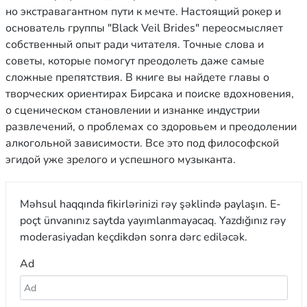
но экстравагантном пути к мечте. Настоящий рокер и
основатель группы "Black Veil Brides" переосмысляет
собственный опыт ради читателя. Точные слова и
советы, которые помогут преодолеть даже самые
сложные препятствия. В книге вы найдете главы о
творческих ориентирах Бирсака и поиске вдохновения,
о сценическом становлении и изнанке индустрии
развлечений, о проблемах со здоровьем и преодолении
алкогольной зависимости. Все это под философской
эгидой уже зрелого и успешного музыканта.
Məhsul haqqında fikirlərinizi rəy şəklində paylaşın. E-
poçt ünvanınız saytda yayımlanmayacaq. Yazdığınız rəy
moderasiyadan keçdikdən sonra dərc ediləcək.
Ad