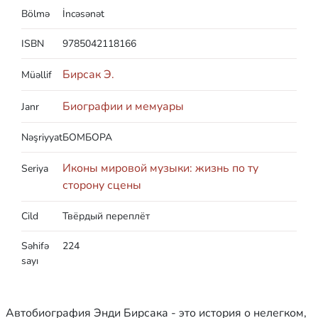
Bölmə
İncəsənət
ISBN
9785042118166
Бирсак Э.
Müəllif
Биографии и мемуары
Janr
Nəşriyyat
БОМБОРА
Иконы мировой музыки: жизнь по ту
Seriya
сторону сцены
Cild
Твёрдый переплёт
Səhifə
224
sayı
Автобиография Энди Бирсака - это история о нелегком,