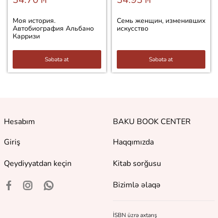
Моя история.
Семь женщин, изменивших
Автобиография Альбано
искусство
Карризи
Səbətə at
Səbətə at
Hesabım
BAKU BOOK CENTER
Giriş
Haqqımızda
Qeydiyyatdan keçin
Kitab sorğusu
Bizimlə əlaqə
İSBN üzrə axtarış