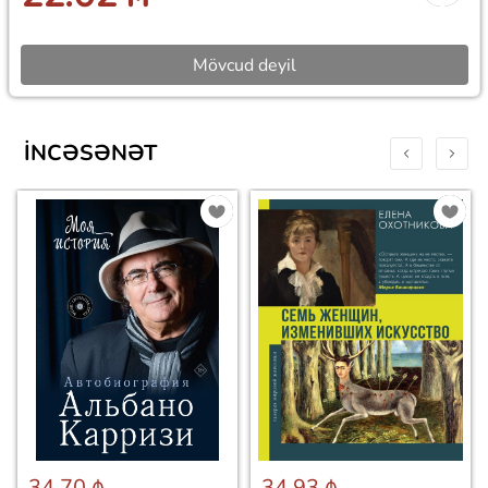
Mövcud deyil
İNCƏSƏNƏT
34.70 ₼
34.93 ₼