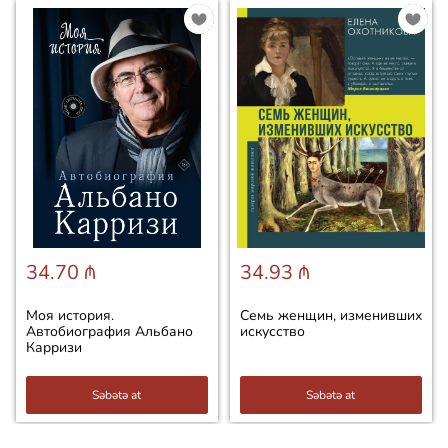
34.70 ₼
34.93 ₼
Моя история.
Семь женщин, изменивших
Автобиография Альбано
искусство
Карризи
Səbətə at
Səbətə at