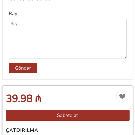
Rəy
Göndər
39.98 ₼
Səbətə at
ÇATDIRILMA