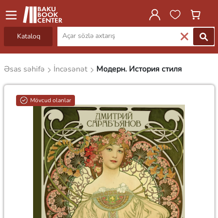
Kataloq
Əsas səhifə
İncəsənət
Модерн. История стиля
Mövcud olanlar