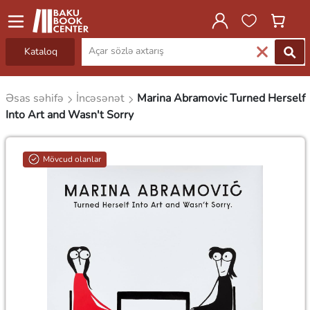
Kataloq
Əsas səhifə
İncəsənət
Marina Abramovic Turned Herself
Into Art and Wasn't Sorry
Mövcud olanlar