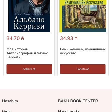
34.70 ₼
34.93 ₼
Моя история.
Семь женщин, изменивших
Автобиография Альбано
искусство
Карризи
Səbətə at
Səbətə at
Hesabım
BAKU BOOK CENTER
Giriş
Haqqımızda