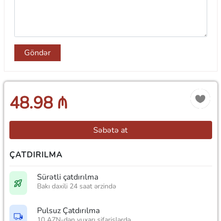
Göndər
48.98 ₼
Səbətə at
ÇATDIRILMA
Sürətli çatdırılma
Bakı daxili 24 saat ərzində
Pulsuz Çatdırılma
10 AZN-dən yuxarı sifarişlərdə