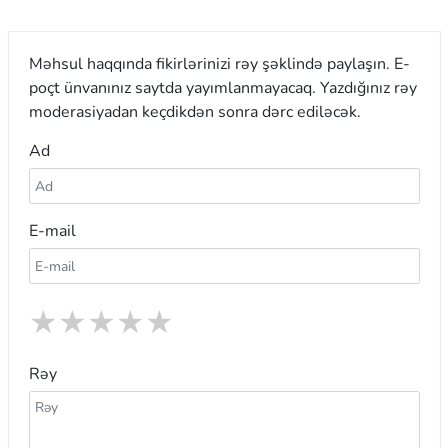
Məhsul haqqında fikirlərinizi rəy şəklində paylaşın. E-
poçt ünvanınız saytda yayımlanmayacaq. Yazdığınız rəy
moderasiyadan keçdikdən sonra dərc ediləcək.
Ad
E-mail
★
★
★
★
★
Rəy