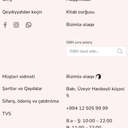
Qeydiyyatdan keçin
Kitab sorğusu
Bizimlə əlaqə
İSBN üzrə axtarış
Müştəri xidməti
Bizimlə əlaqə
Şərtlər və Qaydalar
Bakı, Üzeyir Hacıbəyli küçəsi
5
Sifariş, ödəniş və çatdırılma
+994 12 505 99 99
TVS
B.e - Ş: 10:00 – 22:00
B: 11:00 – 22:00