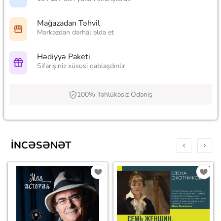
Mağazadan Təhvil
Mərkəzdən dərhal əldə et
Hədiyyə Paketi
Sifarişiniz xüsusi qablaşdırılır
100% Təhlükəsiz Ödəniş
İNCƏSƏNƏT