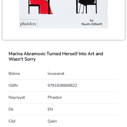
Marina Abramovic Turned Herself Into Art and
Wasn't Sorry
Bölmə
İncəsənət
ISBN
9781838668822
Nəşriyyat
Phaidon
Dil
EN
Cild
Qalın