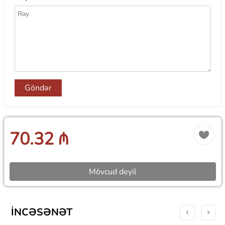
Göndər
70.32 ₼
Mövcud deyil
İNCƏSƏNƏT