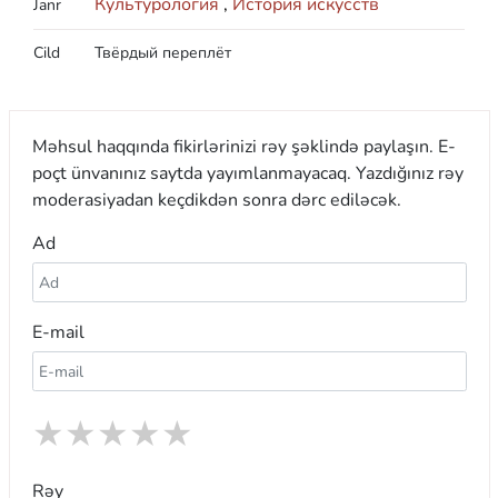
Культурология
,
История искусств
Janr
Cild
Твёрдый переплёт
Məhsul haqqında fikirlərinizi rəy şəklində paylaşın. E-
poçt ünvanınız saytda yayımlanmayacaq. Yazdığınız rəy
moderasiyadan keçdikdən sonra dərc ediləcək.
Ad
E-mail
★
★
★
★
★
Rəy