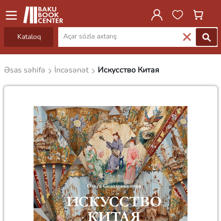
Kataloq
Əsas səhifə
İncəsənət
Искусство Китая