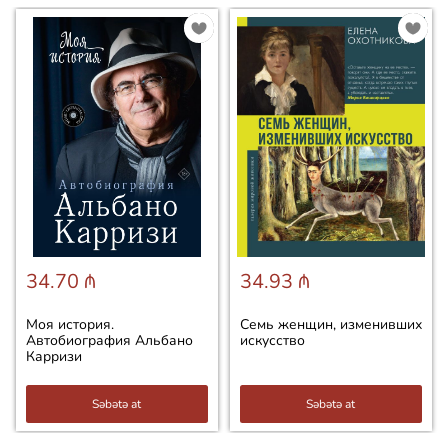
34.70 ₼
34.93 ₼
Моя история.
Семь женщин, изменивших
Автобиография Альбано
искусство
Карризи
Səbətə at
Səbətə at