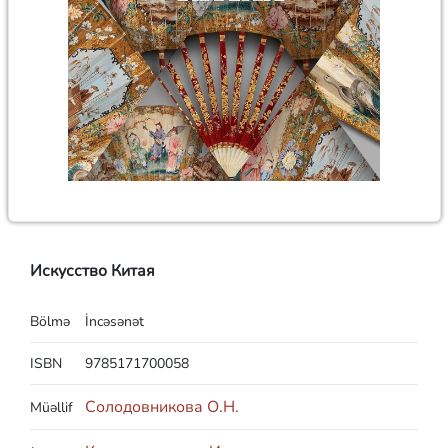
Искусство Китая
Bölmə
İncəsənət
ISBN
9785171700058
Солодовникова О.Н.
Müəllif