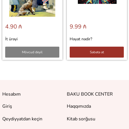
4.90 ₼
9.99 ₼
İt ürəyi
Həyat nədir?
Mövcud deyil
Səbətə at
Hesabım
BAKU BOOK CENTER
Giriş
Haqqımızda
Qeydiyyatdan keçin
Kitab sorğusu