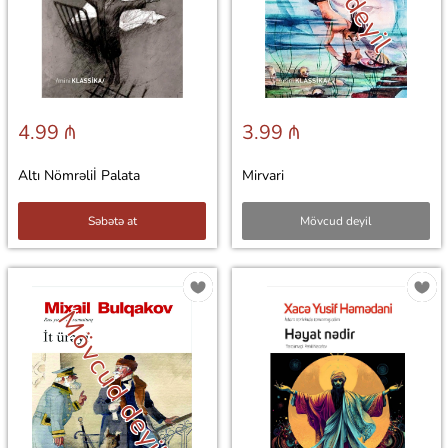
4.99 ₼
3.99 ₼
Altı Nömrəliİ Palata
Mirvari
Səbətə at
Mövcud deyil
Mövcud deyil