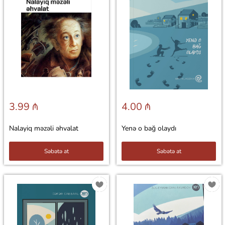
3.99 ₼
4.00 ₼
Nalayiq məzəli əhvalat
Yenə o bağ olaydı
Səbətə at
Səbətə at