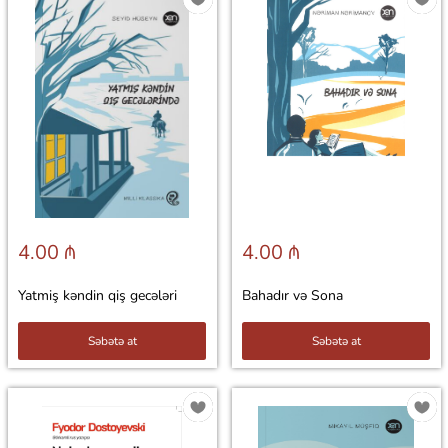
4.00 ₼
4.00 ₼
Yatmiş kəndin qiş gecələri
Bahadır və Sona
Səbətə at
Səbətə at