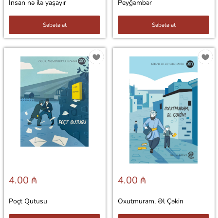
İnsan nə ilə yaşayır
Peyğəmbər
Səbətə at
Səbətə at
4.00 ₼
4.00 ₼
Poçt Qutusu
Oxutmuram, Əl Çəkin