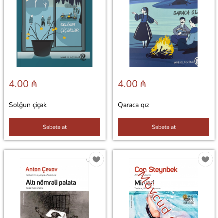
4.00 ₼
4.00 ₼
Solğun çiçək
Qaraca qız
Səbətə at
Səbətə at
Mövcud deyil