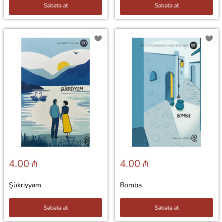
Səbətə at
Səbətə at
4.00 ₼
4.00 ₼
Şükriyyəm
Bomba
Səbətə at
Səbətə at