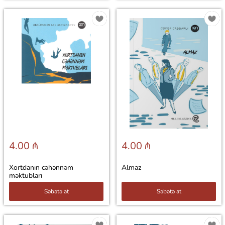
4.00 ₼
4.00 ₼
Xortdanın cəhənnəm
Almaz
məktubları
Səbətə at
Səbətə at