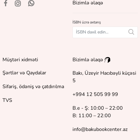
Bizimlə əlaqə
İSBN üzrə axtarış
Müştəri xidməti
Bizimlə əlaqə
Şərtlər və Qaydalar
Bakı, Üzeyir Hacıbəyli küçəsi
5
Sifariş, ödəniş və çatdırılma
+994 12 505 99 99
TVS
B.e - Ş: 10:00 – 22:00
B: 11:00 – 22:00
info@bakubookcenter.az