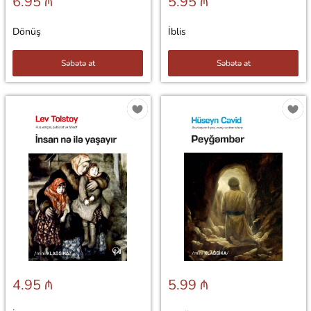
6.95 ₼
5.95 ₼
Dönüş
İblis
Səbətə at
Səbətə at
4.95 ₼
5.99 ₼