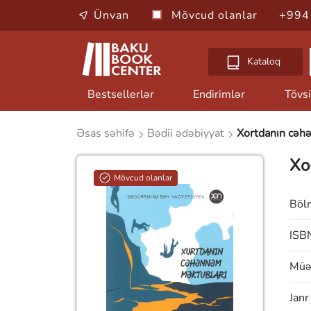
Ünvan
Mövcud olanlar
+994
Kataloq
Bestsellerlər
Endirimlər
Tövsi
Əsas səhifə
Bədii ədəbiyyat
Xortdanın cəh
Xo
Mövcud olanlar
Böl
ISB
Müəl
Janr