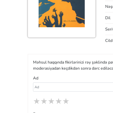
Nəşr
Dil
Seri
Cild
Məhsul haqqında fikirlərinizi rəy şəklində p
moderasiyadan keçdikdən sonra dərc ediləcə
Ad
★
★
★
★
★