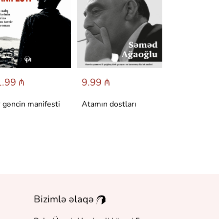
.99 ₼
9.99 ₼
6.95 ₼
r gəncin manifesti
Atamın dostları
Dönüş
Bizimlə əlaqə