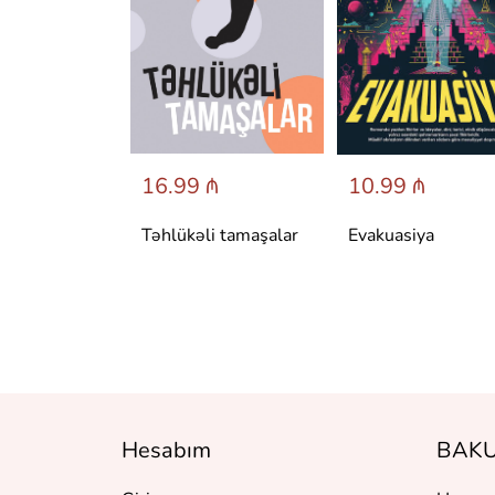
 ₼
16.99 ₼
10.99 ₼
аренина
Təhlükəli tamaşalar
Evakuasiya
Hesabım
BAKU