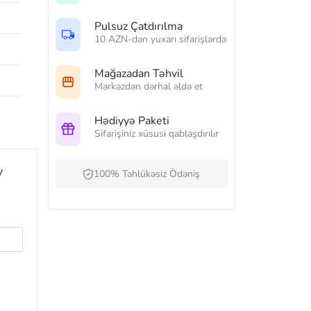
Pulsuz Çatdırılma
10 AZN-dən yuxarı sifarişlərdə
Mağazadan Təhvil
Mərkəzdən dərhal əldə et
Hədiyyə Paketi
Sifarişiniz xüsusi qablaşdırılır
y
100% Təhlükəsiz Ödəniş