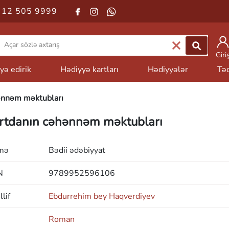
 12 505 9999
Giri
yə edirik
Hədiyyə kartları
Hədiyyələr
Təd
ənnəm məktubları
rtdanın cəhənnəm məktubları
mə
Bədii ədəbiyyat
N
9789952596106
lif
Ebdurrehim bey Haqverdiyev
Roman