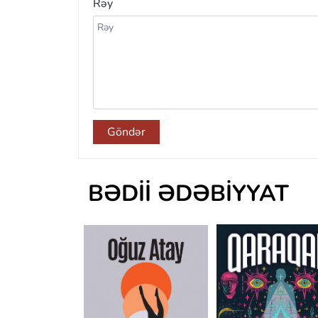
Rəy
Göndər
BƏDII ƏDƏBIYYAT