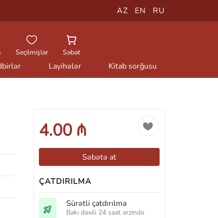
AZ
EN
RU
ş
Seçilmişlər
Səbət
birlər
Layihələr
Kitab sorğusu
4.00 ₼
Səbətə at
ÇATDIRILMA
Sürətli çatdırılma
Bakı daxili 24 saat ərzində