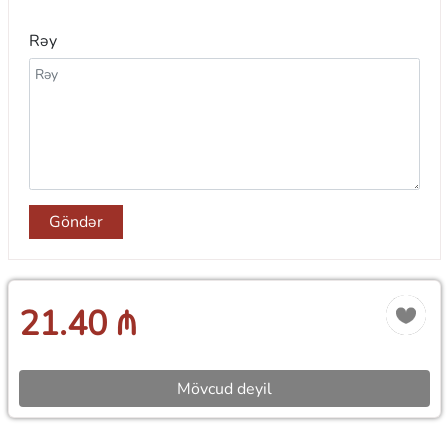
Rəy
Göndər
21.40 ₼
Mövcud deyil