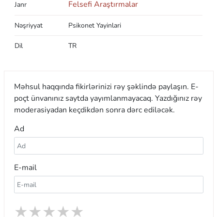
Felsefi Araştırmalar
Janr
Nəşriyyat
Psikonet Yayinlari
Dil
TR
Məhsul haqqında fikirlərinizi rəy şəklində paylaşın. E-
poçt ünvanınız saytda yayımlanmayacaq. Yazdığınız rəy
moderasiyadan keçdikdən sonra dərc ediləcək.
Ad
E-mail
★
★
★
★
★