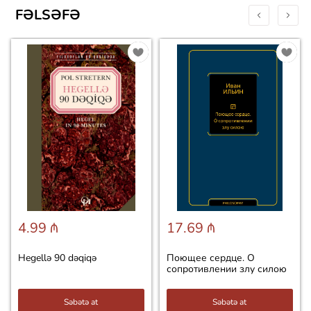
FƏLSƏFƏ
4.99 ₼
17.69 ₼
Hegellə 90 dəqiqə
Поющее сердце. О
сопротивлении злу силою
Səbətə at
Səbətə at