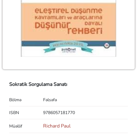
Sokratik Sorgulama Sanatı
Bölmə
Fəlsəfə
ISBN
9786057181770
Richard Paul
Müəllif