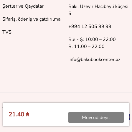
Şərtlər və Qaydalar
Bakı, Üzeyir Hacıbəyli küçəsi
5
Sifariş, ödəniş və çatdırılma
+994 12 505 99 99
TVS
B.e - Ş: 10:00 – 22:00
B: 11:00 – 22:00
info@bakubookcenter.az
©
2018 - 2026 Baku Book Center. Bütün hüquqlar qorunur
21.40 ₼
Mövcud deyil