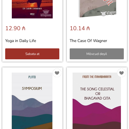
12.90 ₼
10.14 ₼
Yoga in Daily Life
The Case Of Wagner
Səbətə at
Mövcud deyil