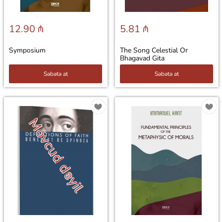
12.90 ₼
5.81 ₼
Symposium
The Song Celestial Or
Bhagavad Gita
Səbətə at
Səbətə at
Mövcud deyil