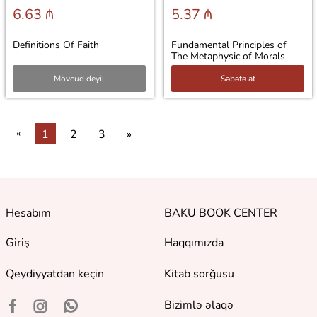
6.63 ₼
5.37 ₼
Definitions Of Faith
Fundamental Principles of
The Metaphysic of Morals
Mövcud deyil
Səbətə at
«
1
2
3
»
Hesabım
BAKU BOOK CENTER
Giriş
Haqqımızda
Qeydiyyatdan keçin
Kitab sorğusu
Bizimlə əlaqə