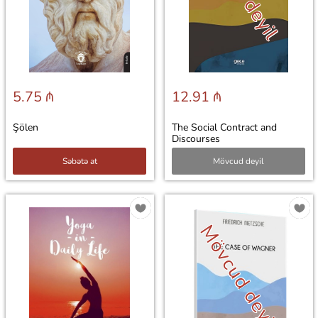
5.75 ₼
12.91 ₼
Şölen
The Social Contract and
Discourses
Səbətə at
Mövcud deyil
Mövcud deyil