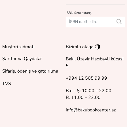
İSBN üzrə axtarış
Müştəri xidməti
Bizimlə əlaqə
Şərtlər və Qaydalar
Bakı, Üzeyir Hacıbəyli küçəsi
5
Sifariş, ödəniş və çatdırılma
+994 12 505 99 99
TVS
B.e - Ş: 10:00 – 22:00
B: 11:00 – 22:00
info@bakubookcenter.az