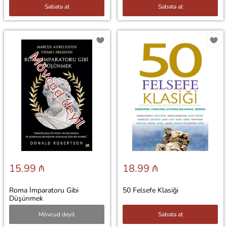
Səbətə at
Səbətə at
Mövcud deyil
15.99 ₼
18.99 ₼
Roma İmparatoru Gibi
50 Felsefe Klasiği
Düşünmek
Mövcud deyil
Səbətə at