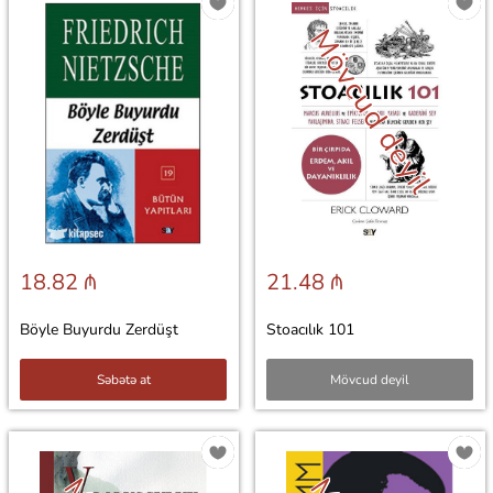
Mövcud deyil
18.82 ₼
21.48 ₼
Böyle Buyurdu Zerdüşt
Stoacılık 101
Səbətə at
Mövcud deyil