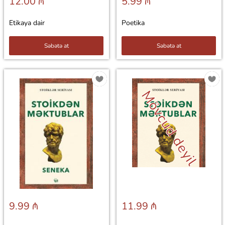
12.00 ₼
5.99 ₼
Etikaya dair
Poetika
Səbətə at
Səbətə at
Mövcud deyil
9.99 ₼
11.99 ₼