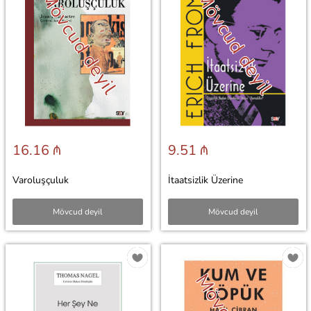
Mövcud deyil
Mövcud deyil
16.16 ₼
9.51 ₼
Varoluşçuluk
İtaatsizlik Üzerine
Mövcud deyil
Mövcud deyil