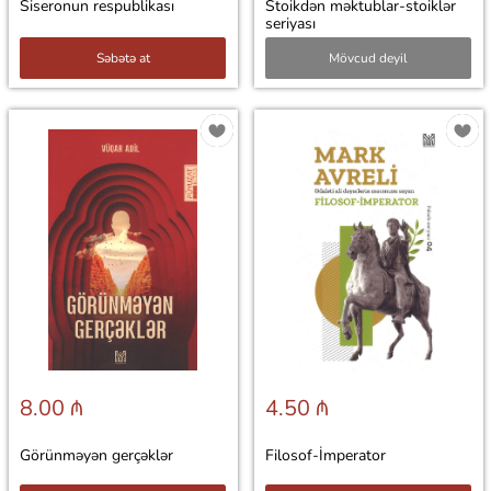
Siseronun respublikası
Stoikdən məktublar-stoiklər
seriyası
Səbətə at
Mövcud deyil
8.00 ₼
4.50 ₼
Görünməyən gerçəklər
Filosof-İmperator