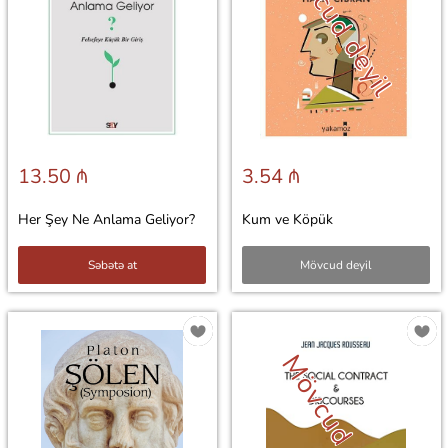
Mövcud deyil
13.50 ₼
3.54 ₼
Her Şey Ne Anlama Geliyor?
Kum ve Köpük
Səbətə at
Mövcud deyil
Mövcud deyil