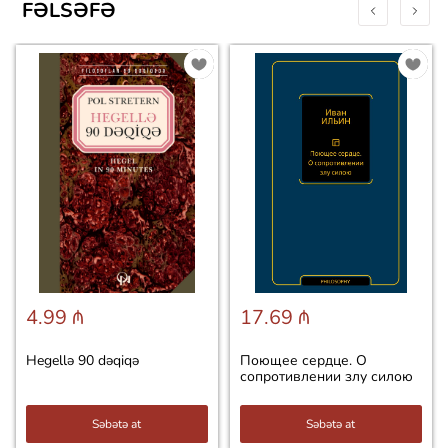
FƏLSƏFƏ
4.99 ₼
17.69 ₼
Hegellə 90 dəqiqə
Поющее сердце. О
сопротивлении злу силою
Səbətə at
Səbətə at