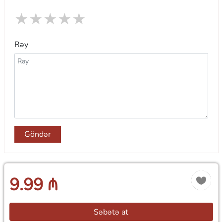
★
★
★
★
★
Rəy
Göndər
9.99 ₼
Səbətə at