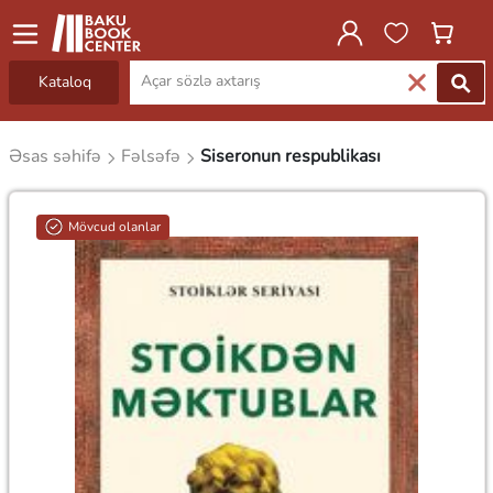
Kataloq
Əsas səhifə
Fəlsəfə
Siseronun respublikası
Mövcud olanlar