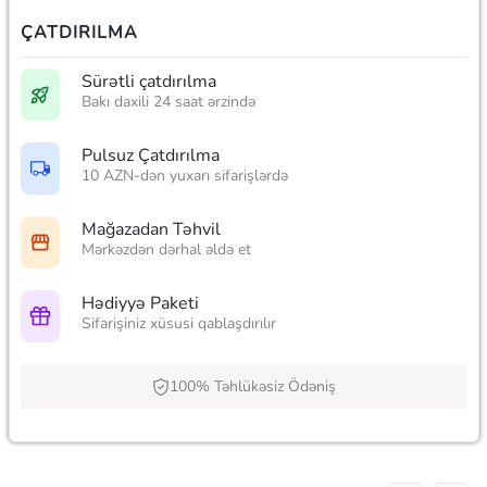
ÇATDIRILMA
Sürətli çatdırılma
Bakı daxili 24 saat ərzində
Pulsuz Çatdırılma
10 AZN-dən yuxarı sifarişlərdə
Mağazadan Təhvil
Mərkəzdən dərhal əldə et
Hədiyyə Paketi
Sifarişiniz xüsusi qablaşdırılır
100% Təhlükəsiz Ödəniş