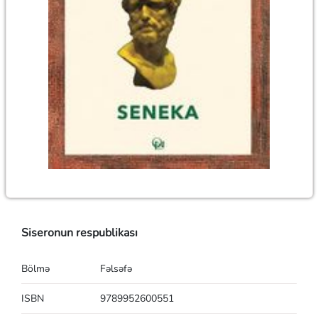
Siseronun respublikası
Bölmə
Fəlsəfə
ISBN
9789952600551