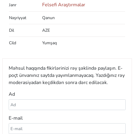
Felsefi Araştırmalar
Janr
Nəşriyyat
Qanun
Dil
AZE
Cild
Yumşaq
Məhsul haqqında fikirlərinizi rəy şəklində paylaşın. E-
poçt ünvanınız saytda yayımlanmayacaq. Yazdığınız rəy
moderasiyadan keçdikdən sonra dərc ediləcək.
Ad
E-mail