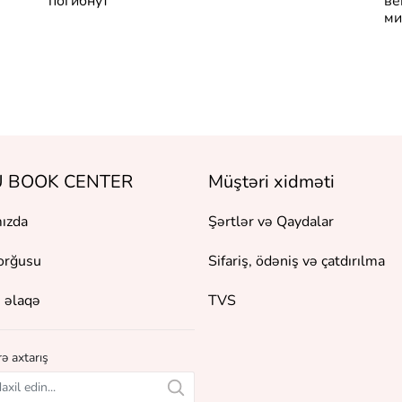
погибнут
ве
ми
 BOOK CENTER
Müştəri xidməti
ızda
Şərtlər və Qaydalar
orğusu
Sifariş, ödəniş və çatdırılma
 əlaqə
TVS
ə axtarış