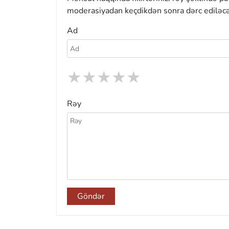
moderasiyadan keçdikdən sonra dərc ediləcə
Ad
★
★
★
★
★
Rəy
Göndər