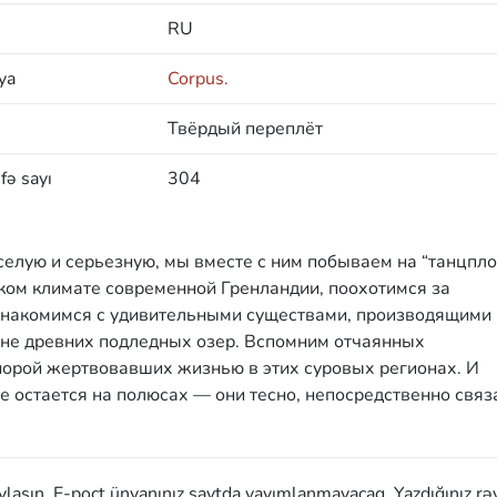
RU
ya
Corpus.
Твёрдый переплёт
fə sayı
304
еселую и серьезную, мы вместе с ним побываем на “танцпл
ском климате современной Гренландии, поохотимся за
знакомимся с удивительными существами, производящими
бине древних подледных озер. Вспомним отчаянных
орой жертвовавших жизнью в этих суровых регионах. И
не остается на полюсах — они тесно, непосредственно связ
aylaşın. E-poçt ünvanınız saytda yayımlanmayacaq. Yazdığınız rə