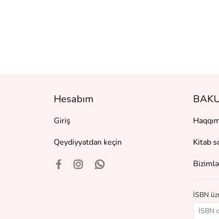
я природа
ла
ческий разум
Hesabım
BAKU
Giriş
Haqqım
Qeydiyyatdan keçin
Kitab s
Bizimlə
İSBN üzr