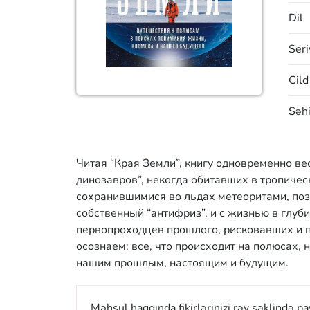
Dil
Seri
Cild
Səhi
Читая “Края Земли”, книгу одновременно в
динозавров”, некогда обитавших в тропиче
сохранившимися во льдах метеоритами, по
собственный “антифриз”, и с жизнью в глу
первопроходцев прошлого, рисковавших и п
осознаем: все, что происходит на полюсах, 
нашим прошлым, настоящим и будущим.
Məhsul haqqında fikirlərinizi rəy şəklində p