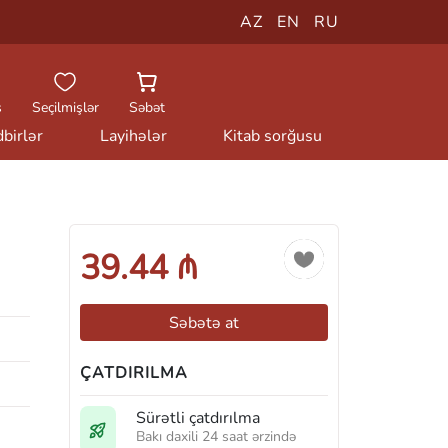
AZ
EN
RU
ş
Seçilmişlər
Səbət
birlər
Layihələr
Kitab sorğusu
39.44 ₼
Səbətə at
ÇATDIRILMA
Sürətli çatdırılma
Bakı daxili 24 saat ərzində