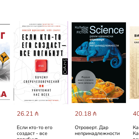
26.21 ₼
20.18 ₼
40
Если кто-то его
Отроверт. Дар
Ка
создаст - все
непринадлежности
Ка