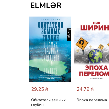
ELMLƏR
 ₼
29.25 ₼
24.79 ₼
 одной
Обитатели земных
Эпоха перелома
: Как
глубин