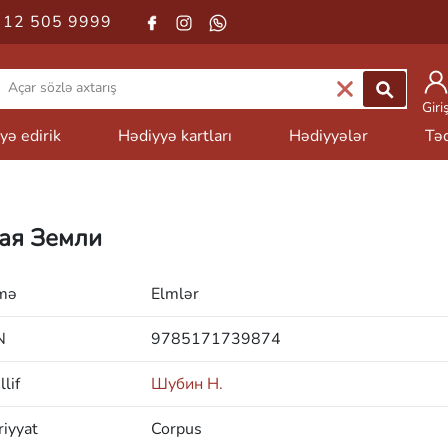
 12 505 9999
Giri
yə edirik
Hədiyyə kartları
Hədiyyələr
Təd
ая Земли
mə
Elmlər
N
9785171739874
lif
Шубин Н.
iyyat
Corpus