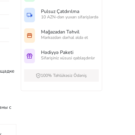
Pulsuz Çatdırılma
10 AZN-dən yuxarı sifarişlərdə
Mağazadan Təhvil
Mərkəzdən dərhal əldə et
Hədiyyə Paketi
Sifarişiniz xüsusi qablaşdırılır
ощадке
100% Təhlükəsiz Ödəniş
аны с
y