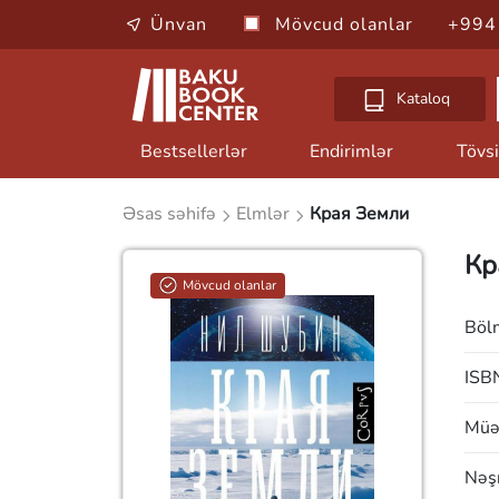
Ünvan
Mövcud olanlar
+994
Kataloq
Bestsellerlər
Endirimlər
Tövsi
Əsas səhifə
Elmlər
Края Земли
Кр
Mövcud olanlar
Böl
ISB
Müəl
Nəşr