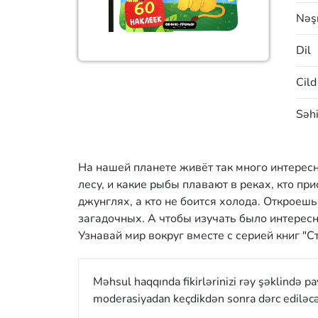
Nəşr
Dil
Cild
Səhi
На нашей планете живёт так много интересн
лесу, и какие рыбы плавают в реках, кто п
джунглях, а кто не боится холода. Откроеш
загадочных. А чтобы изучать было интересн
Узнавай мир вокруг вместе с серией книг "С
Məhsul haqqında fikirlərinizi rəy şəklində p
moderasiyadan keçdikdən sonra dərc ediləcə