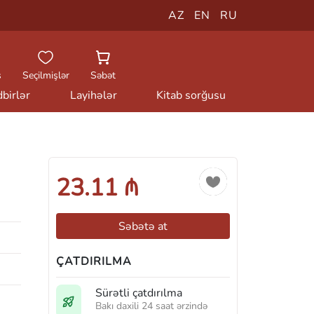
AZ
EN
RU
ş
Seçilmişlər
Səbət
birlər
Layihələr
Kitab sorğusu
23.11 ₼
Səbətə at
ÇATDIRILMA
Sürətli çatdırılma
Bakı daxili 24 saat ərzində