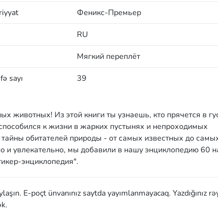
iyyat
Феникс-Премьер
RU
Мягкий переплёт
fə sayı
39
ых животных! Из этой книги ты узнаешь, кто прячется в гу
риспособился к жизни в жарких пустынях и непроходимых
ь тайны обитателей природы - от самых известных до самы
о и увлекательно, мы добавили в нашу энциклопедию 60 н
тикер-энциклопедия".
aylaşın. E-poçt ünvanınız saytda yayımlanmayacaq. Yazdığınız rə
k.