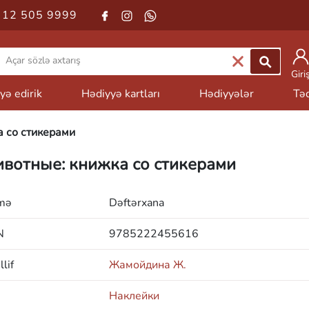
 12 505 9999
Giri
yə edirik
Hədiyyə kartları
Hədiyyələr
Təd
 со стикерами
вотные: книжка со стикерами
mə
Dəftərxana
N
9785222455616
lif
Жамойдина Ж.
Наклейки