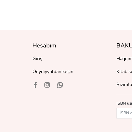
Hesabım
BAKU
Giriş
Haqqım
Qeydiyyatdan keçin
Kitab s
Bizimlə
İSBN üzr