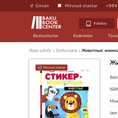
Ünvan
Mövcud olanlar
+994
Kataloq
Bestsellerlər
Endirimlər
Tövsi
Əsas səhifə
Dəftərxana
Животные: книжка
Жи
Mövcud olanlar
Böl
ISB
Müəl
Janr