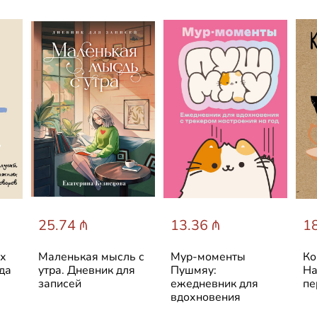
l
25.74 ₼
13.36 ₼
18
ых
Маленькая мысль с
Мур-моменты
Ко
да
утра. Дневник для
Пушмяу:
На
записей
ежедневник для
пе
вдохновения