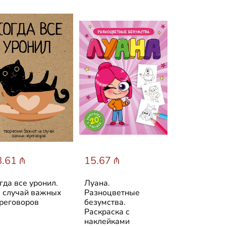
.61 ₼
15.67 ₼
15.67 ₼
гда все уронил.
Луана.
Луана. Все 
 случай важных
Разноцветные
веселья. Ра
реговоров
безумства.
с наклейкам
Раскраска с
наклейками