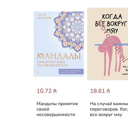
ud deyil
Mövcud deyi
 ₼
10.72 ₼
18.61 ₼
UR time.
Мандалы принятия
На случай важн
ежедневник
своей
переговоров. Ког
несовершенности
все вокруг мяу
ования