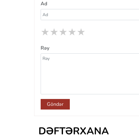
Ad
★
★
★
★
★
Rəy
Göndər
DƏFTƏRXANA