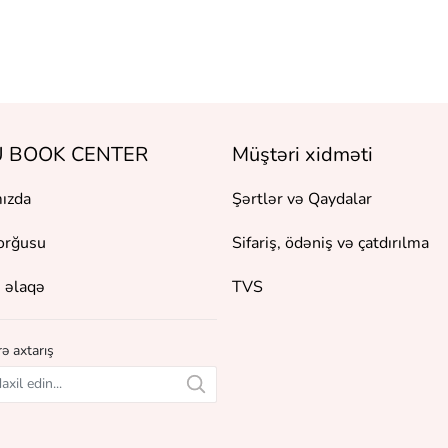
 BOOK CENTER
Müştəri xidməti
ızda
Şərtlər və Qaydalar
orğusu
Sifariş, ödəniş və çatdırılma
 əlaqə
TVS
ə axtarış