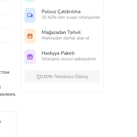
Pulsuz Çatdırılma
10 AZN-dən yuxarı sifarişlərdə
Mağazadan Təhvil
Mərkəzdən dərhal əldə et
Hədiyyə Paketi
Sifarişiniz xüsusi qablaşdırılır
стом
100% Təhlükəsiz Ödəniş
х
аклеек.
y