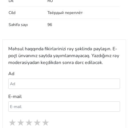
Dil
RU
Cild
Твёрдый переплёт
Səhifə sayı
96
Məhsul haqqında fikirlərinizi rəy şəklində paylaşın. E-
poçt ünvanınız saytda yayımlanmayacaq. Yazdığınız rəy
moderasiyadan keçdikdən sonra dərc ediləcək.
Ad
E-mail
★
★
★
★
★