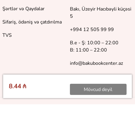
Şərtlər və Qaydalar
Bakı, Üzeyir Hacıbəyli küçəsi
5
Sifariş, ödəniş və çatdırılma
+994 12 505 99 99
TVS
B.e - Ş: 10:00 – 22:00
B: 11:00 – 22:00
info@bakubookcenter.az
8.44 ₼
Mövcud deyil
©
2018 - 2026 Baku Book Center. Bütün hüquqlar qorunur