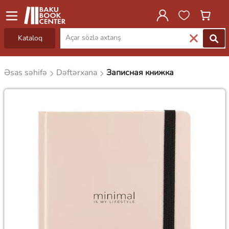
Kataloq
Əsas səhifə
Dəftərxana
Записная книжка