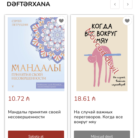
DƏFTƏRXANA
Mövcud deyil
10.72 ₼
18.61 ₼
Мандалы принятия своей
На случай важных
несовершенности
переговоров. Когда все
вокруг мяу
Səbətə at
Mövcud deyil