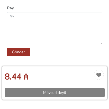
Rəy
Göndər
8.44 ₼
Mövcud deyil