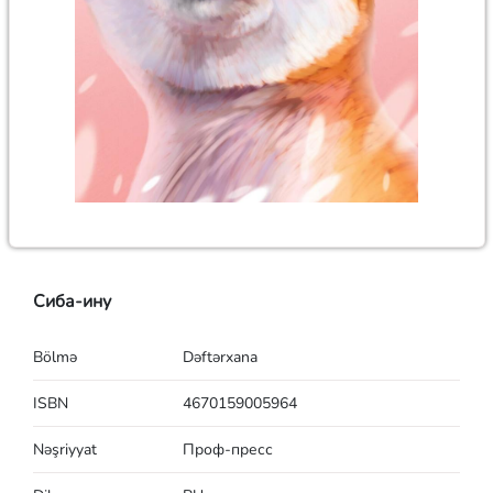
Сиба-ину
Bölmə
Dəftərxana
ISBN
4670159005964
Nəşriyyat
Проф-пресс