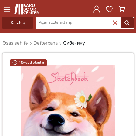
Kataloq
Əsas səhifə
Dəftərxana
Сиба-ину
Mövcud olanlar