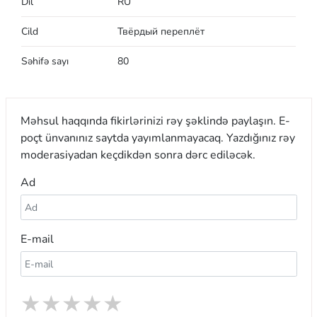
Dil
RU
Cild
Твёрдый переплёт
Səhifə sayı
80
Məhsul haqqında fikirlərinizi rəy şəklində paylaşın. E-
poçt ünvanınız saytda yayımlanmayacaq. Yazdığınız rəy
moderasiyadan keçdikdən sonra dərc ediləcək.
Ad
E-mail
★
★
★
★
★