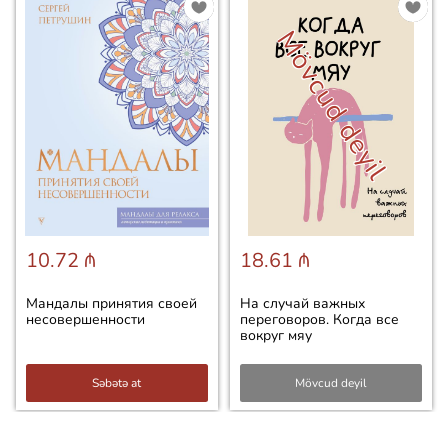
Mövcud deyil
10.72 ₼
18.61 ₼
Мандалы принятия своей
На случай важных
несовершенности
переговоров. Когда все
вокруг мяу
Səbətə at
Mövcud deyil