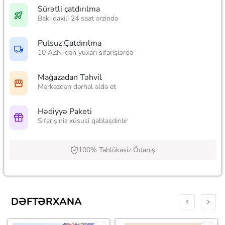
Sürətli çatdırılma
Bakı daxili 24 saat ərzində
Pulsuz Çatdırılma
10 AZN-dən yuxarı sifarişlərdə
Mağazadan Təhvil
Mərkəzdən dərhal əldə et
Hədiyyə Paketi
Sifarişiniz xüsusi qablaşdırılır
100% Təhlükəsiz Ödəniş
DƏFTƏRXANA