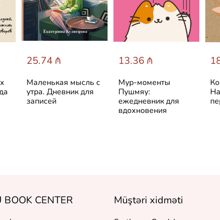
25.74 ₼
13.36 ₼
18
ых
Маленькая мысль с
Мур-моменты
Ко
да
утра. Дневник для
Пушмяу:
На
записей
ежедневник для
пе
вдохновения
 BOOK CENTER
Müştəri xidməti