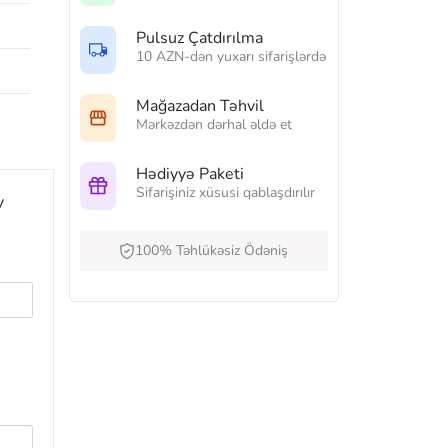
Pulsuz Çatdırılma
10 AZN-dən yuxarı sifarişlərdə
Mağazadan Təhvil
Mərkəzdən dərhal əldə et
Hədiyyə Paketi
Sifarişiniz xüsusi qablaşdırılır
y
100% Təhlükəsiz Ödəniş