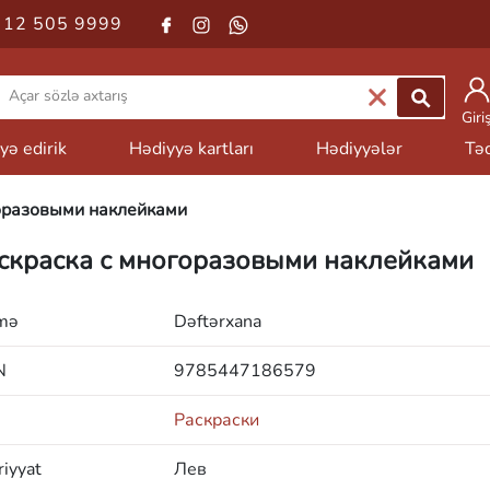
 12 505 9999
Giri
yə edirik
Hədiyyə kartları
Hədiyyələr
Təd
оразовыми наклейками
скраска с многоразовыми наклейками
mə
Dəftərxana
N
9785447186579
Раскраски
iyyat
Лев