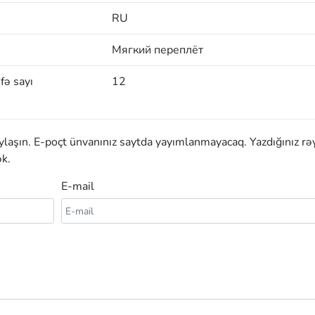
RU
Мягкий переплёт
fə sayı
12
aylaşın. E-poçt ünvanınız saytda yayımlanmayacaq. Yazdığınız rə
k.
E-mail