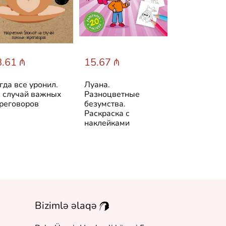
.61 ₼
15.67 ₼
15.67 ₼
гда все уронил.
Луана.
Луана. Все 
 случай важных
Разноцветные
веселья. Ра
реговоров
безумства.
с наклейкам
Раскраска с
наклейками
Bizimlə əlaqə