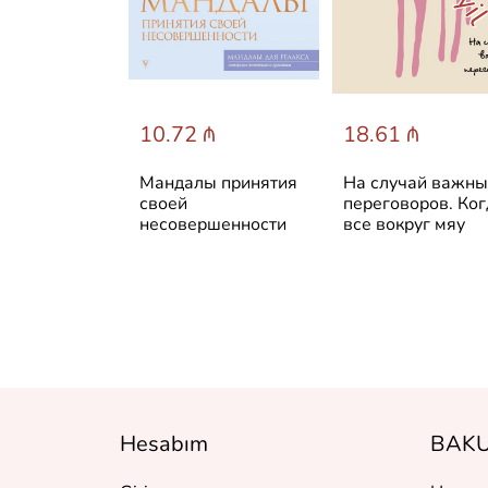
 ₼
10.72 ₼
18.61 ₼
UR time.
Мандалы принятия
На случай важн
ежедневник
своей
переговоров. Ког
несовершенности
все вокруг мяу
ования
Hesabım
BAKU