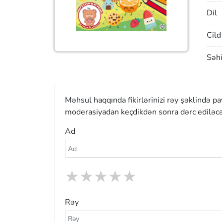
Dil
Cild
Səhi
Məhsul haqqında fikirlərinizi rəy şəklində p
moderasiyadan keçdikdən sonra dərc ediləcə
Ad
★
★
★
★
★
Rəy