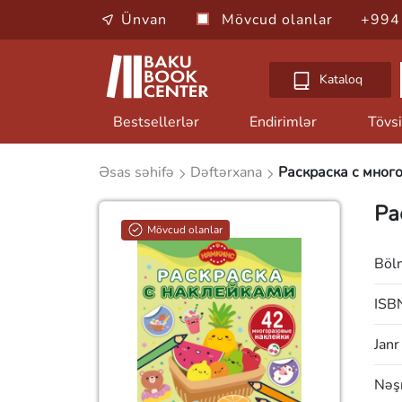
Ünvan
Mövcud olanlar
+994
Kataloq
Bestsellerlər
Endirimlər
Tövsi
Əsas səhifə
Dəftərxana
Раскраска с мног
Ра
Mövcud olanlar
Böl
ISB
Janr
Nəşr