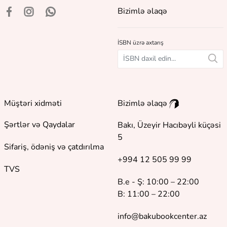
Bizimlə əlaqə
İSBN üzrə axtarış
Müştəri xidməti
Bizimlə əlaqə
Şərtlər və Qaydalar
Bakı, Üzeyir Hacıbəyli küçəsi
5
Sifariş, ödəniş və çatdırılma
+994 12 505 99 99
TVS
B.e - Ş: 10:00 – 22:00
B: 11:00 – 22:00
info@bakubookcenter.az