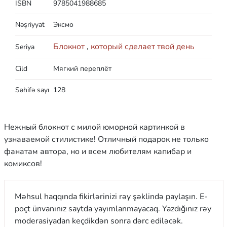
ISBN
9785041988685
Nəşriyyat
Эксмо
Блокнот
,
который сделает твой день
Seriya
Cild
Мягкий переплёт
Səhifə sayı
128
Нежный блокнот с милой юморной картинкой в
узнаваемой стилистике! Отличный подарок не только
фанатам автора, но и всем любителям капибар и
комиксов!
Məhsul haqqında fikirlərinizi rəy şəklində paylaşın. E-
poçt ünvanınız saytda yayımlanmayacaq. Yazdığınız rəy
moderasiyadan keçdikdən sonra dərc ediləcək.