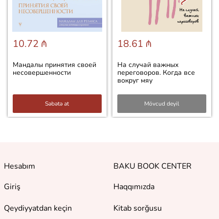
10.72 ₼
18.61 ₼
Мандалы принятия своей
На случай важных
несовершенности
переговоров. Когда все
вокруг мяу
Səbətə at
Mövcud deyil
Hesabım
BAKU BOOK CENTER
Giriş
Haqqımızda
Qeydiyyatdan keçin
Kitab sorğusu