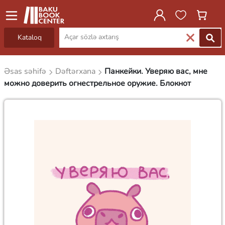
Kataloq
Əsas səhifə
Dəftərxana
Панкейки. Уверяю вас, мне
можно доверить огнестрельное оружие. Блокнот