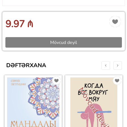
9.97 ₼
Mövcud deyil
DƏFTƏRXANA
Mövcud deyil