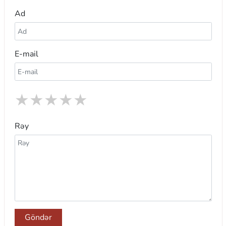
Ad
E-mail
★
★
★
★
★
Rəy
Göndər