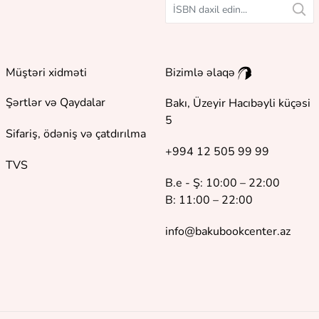
Müştəri xidməti
Bizimlə əlaqə
Şərtlər və Qaydalar
Bakı, Üzeyir Hacıbəyli küçəsi
5
Sifariş, ödəniş və çatdırılma
+994 12 505 99 99
TVS
B.e - Ş: 10:00 – 22:00
B: 11:00 – 22:00
info@bakubookcenter.az