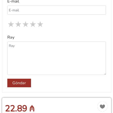
E-mail
★
★
★
★
★
Rəy
Göndər
22.89 ₼