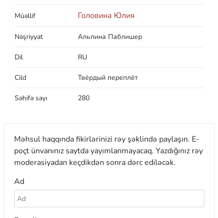
Головина Юлия
Müəllif
Nəşriyyat
Альпина Паблишер
Dil
RU
Cild
Твёрдый переплёт
Səhifə sayı
280
Məhsul haqqında fikirlərinizi rəy şəklində paylaşın. E-
poçt ünvanınız saytda yayımlanmayacaq. Yazdığınız rəy
moderasiyadan keçdikdən sonra dərc ediləcək.
Ad