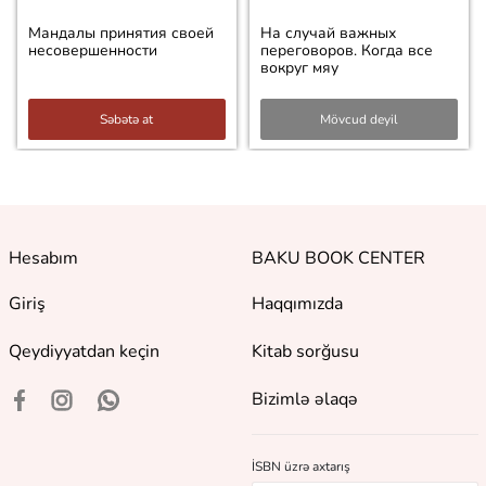
Мандалы принятия своей
На случай важных
несовершенности
переговоров. Когда все
вокруг мяу
Səbətə at
Mövcud deyil
Hesabım
BAKU BOOK CENTER
Giriş
Haqqımızda
Qeydiyyatdan keçin
Kitab sorğusu
Bizimlə əlaqə
İSBN üzrə axtarış