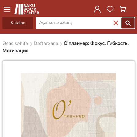
Kataloq
Əsas səhifə
Dəftərxana
О'планнер: Фокус. Гибкость.
Мотивация