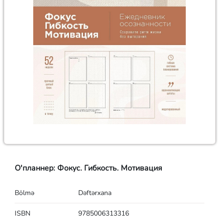
О'планнер: Фокус. Гибкость. Мотивация
Bölmə
Dəftərxana
ISBN
9785006313316