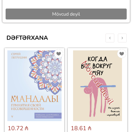
Mövcud deyil
DƏFTƏRXANA
Mövcud deyil
10.72 ₼
18.61 ₼