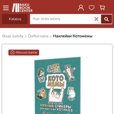
Kataloq
Əsas səhifə
Dəftərxana
Наклейки Котомемы
Mövcud olanlar