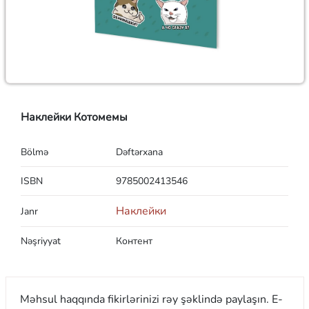
Наклейки Котомемы
Bölmə
Dəftərxana
ISBN
9785002413546
Наклейки
Janr
Nəşriyyat
Контент
Məhsul haqqında fikirlərinizi rəy şəklində paylaşın. E-