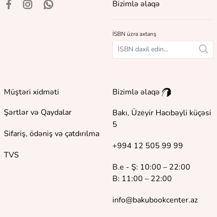
Bizimlə əlaqə
İSBN üzrə axtarış
Müştəri xidməti
Bizimlə əlaqə
Şərtlər və Qaydalar
Bakı, Üzeyir Hacıbəyli küçəsi
5
Sifariş, ödəniş və çatdırılma
+994 12 505 99 99
TVS
B.e - Ş: 10:00 – 22:00
B: 11:00 – 22:00
info@bakubookcenter.az