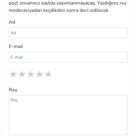
poçt ünvanınız saytda yayımlanmayacaq. Yazdığınız rəy
moderasiyadan keçdikdən sonra dərc ediləcək.
Ad
E-mail
★
★
★
★
★
Rəy