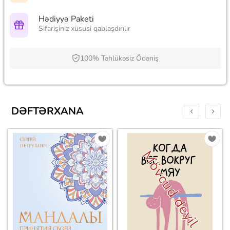
Hədiyyə Paketi
Sifarişiniz xüsusi qablaşdırılır
100% Təhlükəsiz Ödəniş
DƏFTƏRXANA
Mövcud deyil