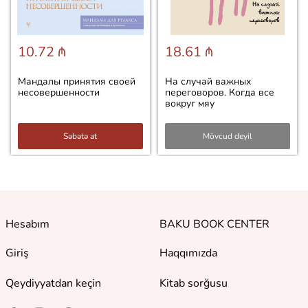
10.72 ₼
18.61 ₼
Мандалы принятия своей
На случай важных
несовершенности
переговоров. Когда все
вокруг мяу
Səbətə at
Mövcud deyil
Hesabım
BAKU BOOK CENTER
Giriş
Haqqımızda
Qeydiyyatdan keçin
Kitab sorğusu