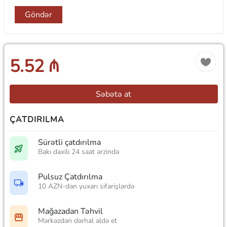
Göndər
5.52 ₼
Səbətə at
ÇATDIRILMA
Sürətli çatdırılma
Bakı daxili 24 saat ərzində
Pulsuz Çatdırılma
10 AZN-dən yuxarı sifarişlərdə
Mağazadan Təhvil
Mərkəzdən dərhal əldə et