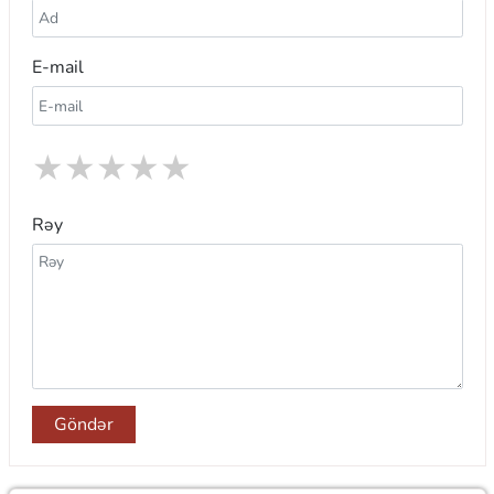
E-mail
★
★
★
★
★
Rəy
Göndər