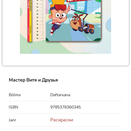
Мастер Витя и Друзья
Bölmə
Dəftərxana
ISBN
9785378360345
Раскраски
Janr