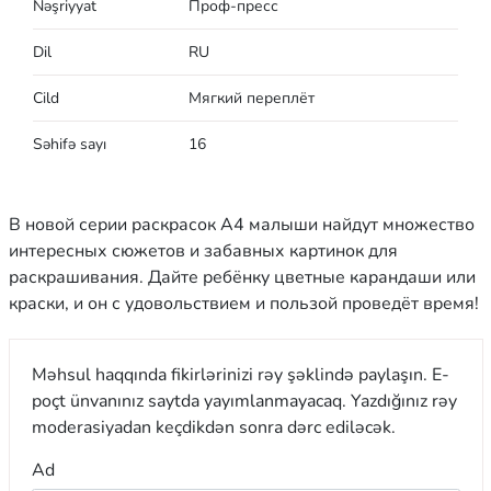
Nəşriyyat
Проф-пресс
Dil
RU
Cild
Мягкий переплёт
Səhifə sayı
16
В новой серии раскрасок А4 малыши найдут множество
интересных сюжетов и забавных картинок для
раскрашивания. Дайте ребёнку цветные карандаши или
краски, и он с удовольствием и пользой проведёт время!
Məhsul haqqında fikirlərinizi rəy şəklində paylaşın. E-
poçt ünvanınız saytda yayımlanmayacaq. Yazdığınız rəy
moderasiyadan keçdikdən sonra dərc ediləcək.
Ad