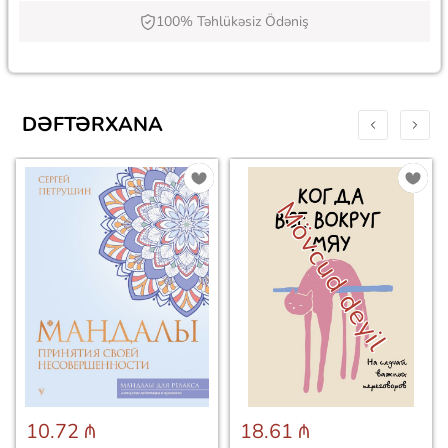
100% Təhlükəsiz Ödəniş
DƏFTƏRXANA
Mövcud deyil
10.72 ₼
18.61 ₼