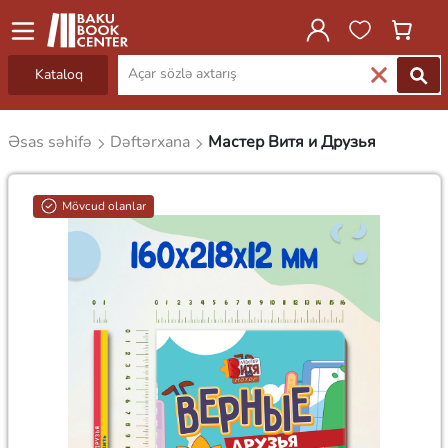
Kataloq
Əsas səhifə
Dəftərxana
Мастер Витя и Друзья
Mövcud olanlar