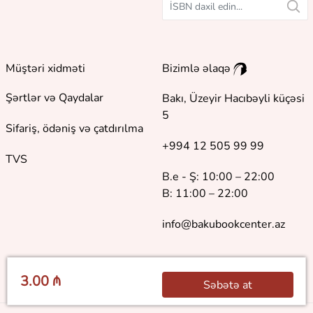
Müştəri xidməti
Bizimlə əlaqə
Şərtlər və Qaydalar
Bakı, Üzeyir Hacıbəyli küçəsi
5
Sifariş, ödəniş və çatdırılma
+994 12 505 99 99
TVS
B.e - Ş: 10:00 – 22:00
B: 11:00 – 22:00
info@bakubookcenter.az
3.00 ₼
Səbətə at