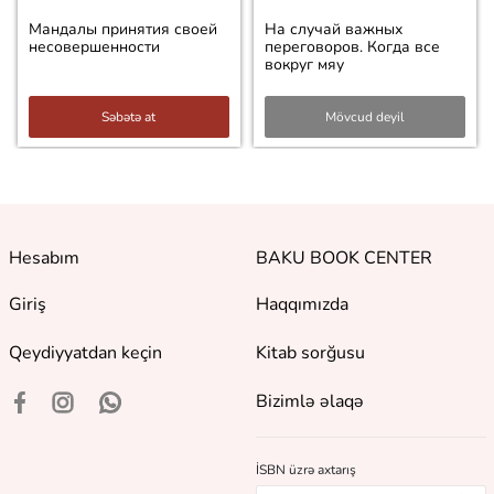
Мандалы принятия своей
На случай важных
несовершенности
переговоров. Когда все
вокруг мяу
Səbətə at
Mövcud deyil
Hesabım
BAKU BOOK CENTER
Giriş
Haqqımızda
Qeydiyyatdan keçin
Kitab sorğusu
Bizimlə əlaqə
İSBN üzrə axtarış