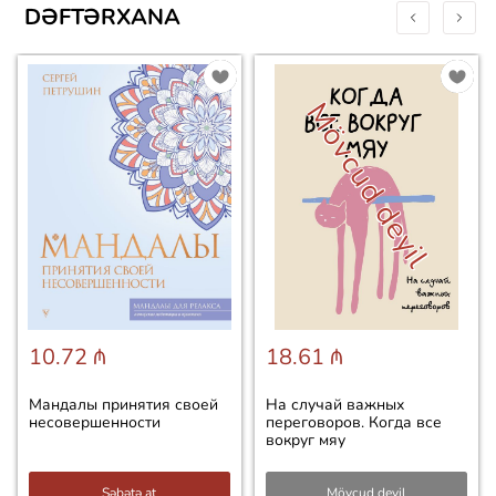
DƏFTƏRXANA
Mövcud deyil
10.72 ₼
18.61 ₼
Мандалы принятия своей
На случай важных
несовершенности
переговоров. Когда все
вокруг мяу
Səbətə at
Mövcud deyil