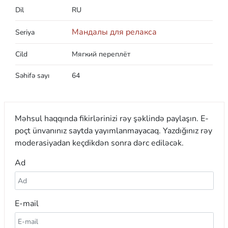
Dil
RU
Мандалы для релакса
Seriya
Cild
Мягкий переплёт
Səhifə sayı
64
Məhsul haqqında fikirlərinizi rəy şəklində paylaşın. E-
poçt ünvanınız saytda yayımlanmayacaq. Yazdığınız rəy
moderasiyadan keçdikdən sonra dərc ediləcək.
Ad
E-mail