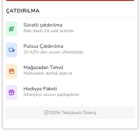
ÇATDIRILMA
Sürətli çatdırılma
Bakı daxili 24 saat ərzində
Pulsuz Çatdırılma
10 AZN-dən yuxarı sifarişlərdə
Mağazadan Təhvil
Mərkəzdən dərhal əldə et
Hədiyyə Paketi
Sifarişiniz xüsusi qablaşdırılır
100% Təhlükəsiz Ödəniş