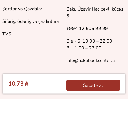
Şərtlər və Qaydalar
Bakı, Üzeyir Hacıbəyli küçəsi
5
Sifariş, ödəniş və çatdırılma
+994 12 505 99 99
TVS
B.e - Ş: 10:00 – 22:00
B: 11:00 – 22:00
info@bakubookcenter.az
10.73 ₼
Səbətə at
©
2018 - 2026 Baku Book Center. Bütün hüquqlar qorunur