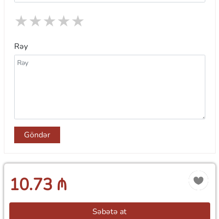
★
★
★
★
★
Rəy
Göndər
10.73 ₼
Səbətə at