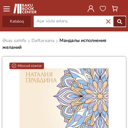
Kataloq
Əsas səhifə
Dəftərxana
Мандалы исполнения
желаний
Mövcud olanlar