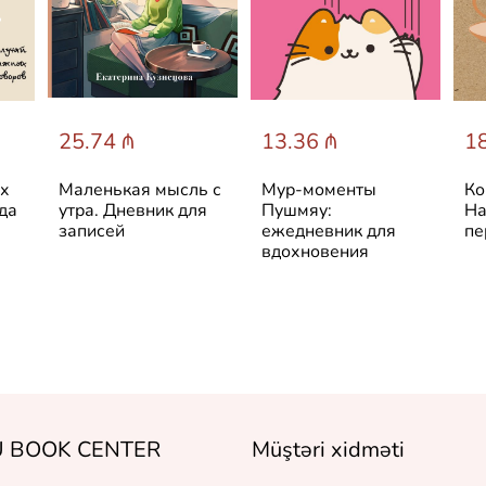
25.74 ₼
13.36 ₼
18
ых
Маленькая мысль с
Мур-моменты
Ко
да
утра. Дневник для
Пушмяу:
На
записей
ежедневник для
пе
вдохновения
 BOOK CENTER
Müştəri xidməti