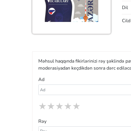
Dil
Cild
Məhsul haqqında fikirlərinizi rəy şəklində p
moderasiyadan keçdikdən sonra dərc ediləcə
Ad
★
★
★
★
★
Rəy