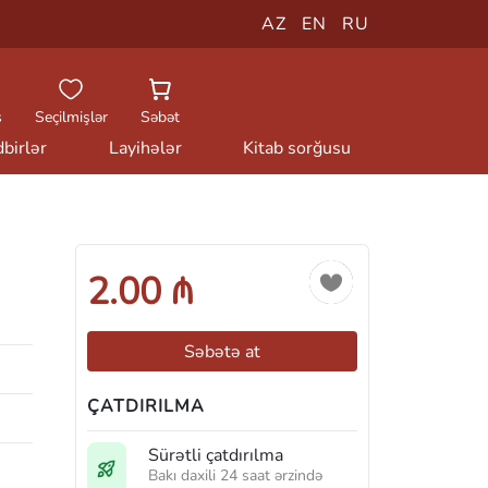
AZ
EN
RU
ş
Seçilmişlər
Səbət
birlər
Layihələr
Kitab sorğusu
2.00 ₼
Səbətə at
ÇATDIRILMA
Sürətli çatdırılma
Bakı daxili 24 saat ərzində