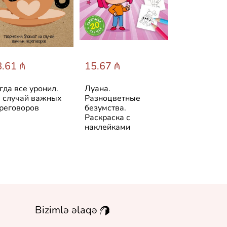
.61 ₼
15.67 ₼
15.67 ₼
гда все уронил.
Луана.
Луана. Все 
 случай важных
Разноцветные
веселья. Ра
реговоров
безумства.
с наклейкам
Раскраска с
наклейками
Bizimlə əlaqə