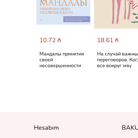
 ₼
10.72 ₼
18.61 ₼
UR time.
Мандалы принятия
На случай важн
ежедневник
своей
переговоров. Ког
несовершенности
все вокруг мяу
ования
Hesabım
BAKU