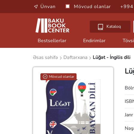
Ünvan
Mövcud olanlar
+994
Kataloq
Bestsellerlər
Endirimlər
Tövsi
Əsas səhifə
Dəftərxana
Lüğət - İngilis dili
Lüğ
Mövcud olanlar
Böl
ISB
Janr
Nəşr