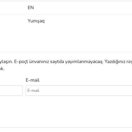
EN
Yumşaq
aylaşın. E-poçt ünvanınız saytda yayımlanmayacaq. Yazdığınız rə
k.
E-mail