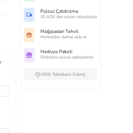
Pulsuz Çatdırılma
10 AZN-dən yuxarı sifarişlərdə
Mağazadan Təhvil
Mərkəzdən dərhal əldə et
Hədiyyə Paketi
Sifarişiniz xüsusi qablaşdırılır
y
100% Təhlükəsiz Ödəniş