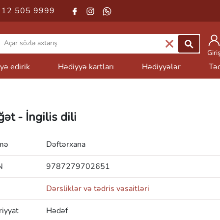
 12 505 9999
Giri
yə edirik
Hədiyyə kartları
Hədiyyələr
Təd
ət - İngilis dili
mə
Dəftərxana
N
9787279702651
Dərsliklər və tədris vəsaitləri
iyyat
Hədəf