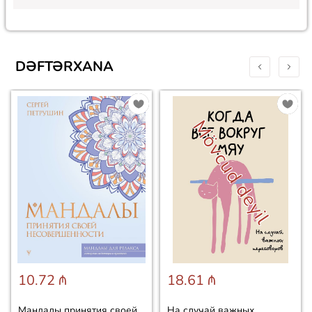
DƏFTƏRXANA
Mövcud deyil
10.72 ₼
18.61 ₼
Мандалы принятия своей
На случай важных