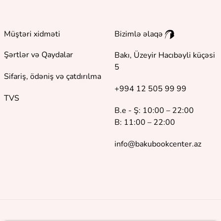
Müştəri xidməti
Bizimlə əlaqə
Şərtlər və Qaydalar
Bakı, Üzeyir Hacıbəyli küçəsi
5
Sifariş, ödəniş və çatdırılma
+994 12 505 99 99
TVS
B.e - Ş: 10:00 – 22:00
B: 11:00 – 22:00
info@bakubookcenter.az