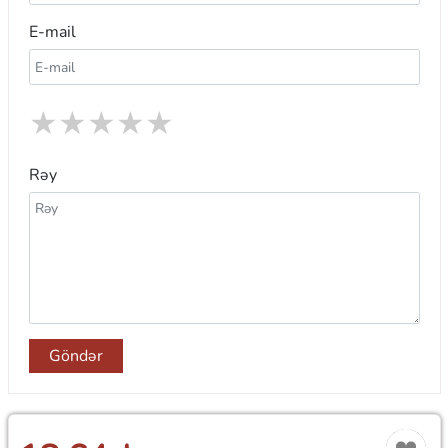
E-mail
★
★
★
★
★
Rəy
Göndər