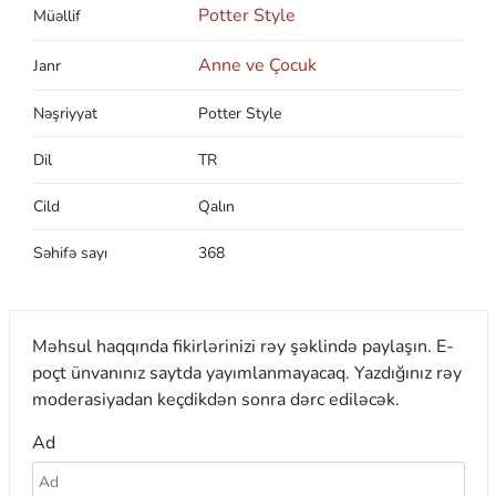
Potter Style
Müəllif
Anne ve Çocuk
Janr
Nəşriyyat
Potter Style
Dil
TR
Cild
Qalın
Səhifə sayı
368
Məhsul haqqında fikirlərinizi rəy şəklində paylaşın. E-
poçt ünvanınız saytda yayımlanmayacaq. Yazdığınız rəy
moderasiyadan keçdikdən sonra dərc ediləcək.
Ad