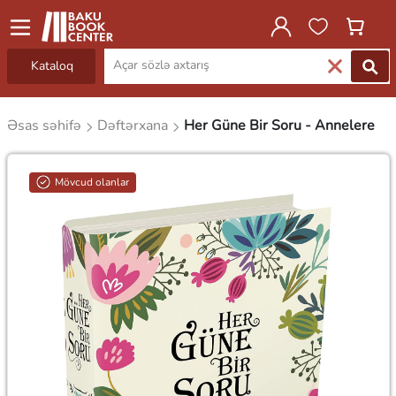
Kataloq
Əsas səhifə
Dəftərxana
Her Güne Bir Soru - Annelere
Mövcud olanlar