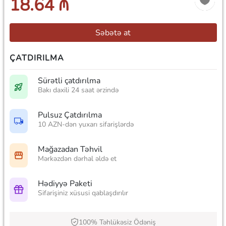
18.64 ₼
Səbətə at
ÇATDIRILMA
Sürətli çatdırılma
Bakı daxili 24 saat ərzində
Pulsuz Çatdırılma
10 AZN-dən yuxarı sifarişlərdə
Mağazadan Təhvil
Mərkəzdən dərhal əldə et
Hədiyyə Paketi
Sifarişiniz xüsusi qablaşdırılır
100% Təhlükəsiz Ödəniş