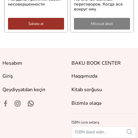
несовершенности
переговоров. Когда все
вокруг мяу
Səbətə at
Mövcud deyil
Hesabım
BAKU BOOK CENTER
Giriş
Haqqımızda
Qeydiyyatdan keçin
Kitab sorğusu
Bizimlə əlaqə
İSBN üzrə axtarış