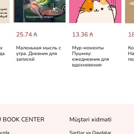
25.74 ₼
13.36 ₼
18
ых
Маленькая мысль с
Мур-моменты
Ко
да
утра. Дневник для
Пушмяу:
На
записей
ежедневник для
пе
вдохновения
 BOOK CENTER
Müştəri xidməti
ızda
Şərtlər və Qaydalar