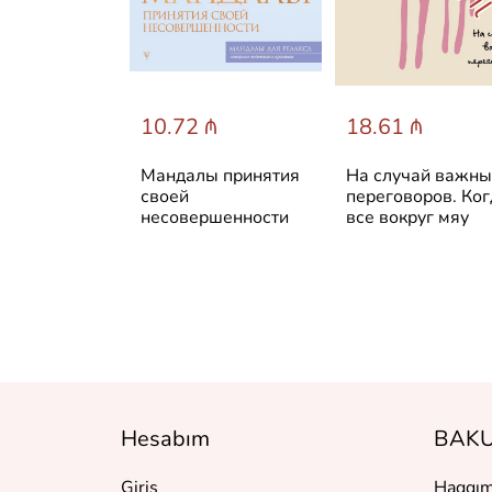
 ₼
10.72 ₼
18.61 ₼
UR time.
Мандалы принятия
На случай важн
ежедневник
своей
переговоров. Ког
несовершенности
все вокруг мяу
ования
Hesabım
BAKU
Giriş
Haqqım