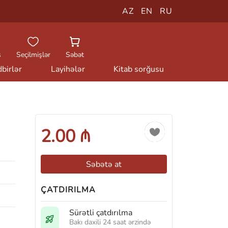
AZ
EN
RU
ş
Seçilmişlər
Səbət
birlər
Layihələr
Kitab sorğusu
2.00 ₼
Səbətə at
ÇATDIRILMA
Sürətli çatdırılma
Bakı daxili 24 saat ərzində