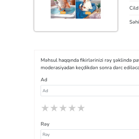
Cild
Səhi
Məhsul haqqında fikirlərinizi rəy şəklində p
moderasiyadan keçdikdən sonra dərc ediləcə
Ad
★
★
★
★
★
Rəy