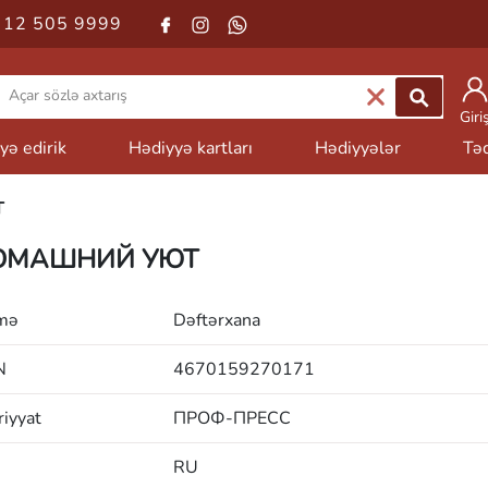
 12 505 9999
Giri
yə edirik
Hədiyyə kartları
Hədiyyələr
Təd
Т
ОМАШНИЙ УЮТ
mə
Dəftərxana
N
4670159270171
iyyat
ПРОФ-ПРЕСС
RU