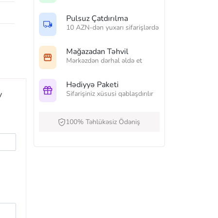
Pulsuz Çatdırılma
10 AZN-dən yuxarı sifarişlərdə
Mağazadan Təhvil
Mərkəzdən dərhal əldə et
Hədiyyə Paketi
Sifarişiniz xüsusi qablaşdırılır
y
100% Təhlükəsiz Ödəniş