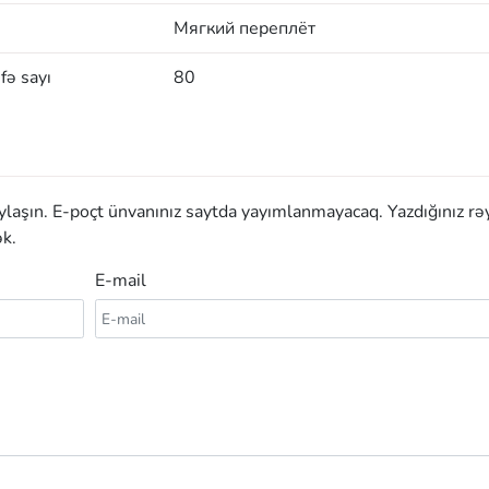
Мягкий переплёт
fə sayı
80
aylaşın. E-poçt ünvanınız saytda yayımlanmayacaq. Yazdığınız rə
k.
E-mail