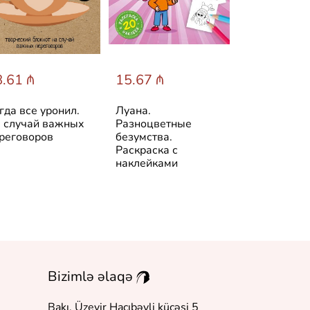
.61 ₼
15.67 ₼
15.67 ₼
гда все уронил.
Луана.
Луана. Все 
 случай важных
Разноцветные
веселья. Ра
реговоров
безумства.
с наклейкам
Раскраска с
наклейками
Bizimlə əlaqə
Bakı, Üzeyir Hacıbəyli küçəsi 5