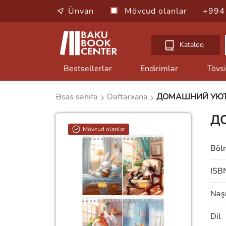
Ünvan
Mövcud olanlar
+994
Kataloq
Bestsellerlər
Endirimlər
Tövsi
Əsas səhifə
Dəftərxana
ДОМАШНИЙ УЮ
Д
Mövcud olanlar
Böl
ISB
Nəşr
Dil