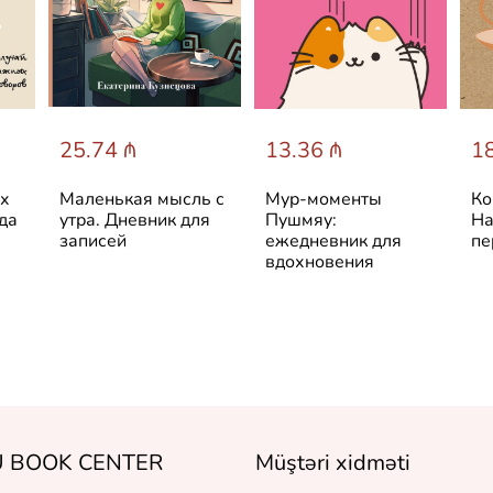
25.74 ₼
13.36 ₼
18
ых
Маленькая мысль с
Мур-моменты
Ко
да
утра. Дневник для
Пушмяу:
На
записей
ежедневник для
пе
вдохновения
 BOOK CENTER
Müştəri xidməti