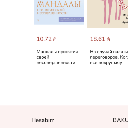
 ₼
10.72 ₼
18.61 ₼
UR time.
Мандалы принятия
На случай важн
ежедневник
своей
переговоров. Ког
несовершенности
все вокруг мяу
ования
Hesabım
BAKU