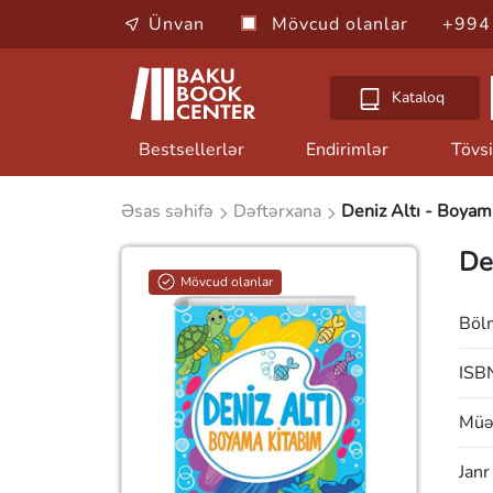
Ünvan
Mövcud olanlar
+994
Kataloq
Bestsellerlər
Endirimlər
Tövsi
Əsas səhifə
Dəftərxana
Deniz Altı - Boyam
De
Mövcud olanlar
Böl
ISB
Müəl
Janr