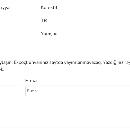
iyyat
Kolektif
TR
Yumşaq
aylaşın. E-poçt ünvanınız saytda yayımlanmayacaq. Yazdığınız rə
k.
E-mail