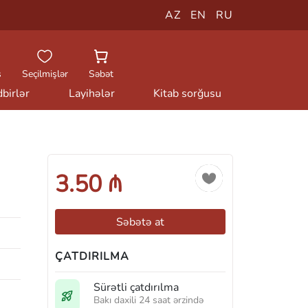
AZ
EN
RU
ş
Seçilmişlər
Səbət
birlər
Layihələr
Kitab sorğusu
3.50 ₼
Səbətə at
ÇATDIRILMA
Sürətli çatdırılma
Bakı daxili 24 saat ərzində