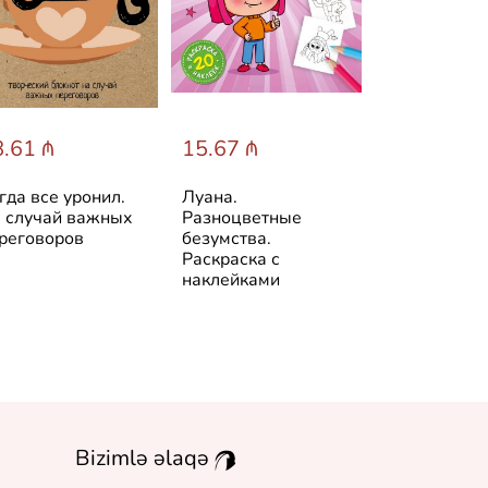
.61 ₼
15.67 ₼
15.67 ₼
гда все уронил.
Луана.
Луана. Все 
 случай важных
Разноцветные
веселья. Ра
реговоров
безумства.
с наклейкам
Раскраска с
наклейками
Bizimlə əlaqə