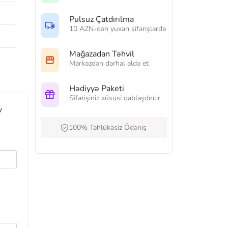
Pulsuz Çatdırılma
10 AZN-dən yuxarı sifarişlərdə
Mağazadan Təhvil
Mərkəzdən dərhal əldə et
Hədiyyə Paketi
Sifarişiniz xüsusi qablaşdırılır
y
100% Təhlükəsiz Ödəniş