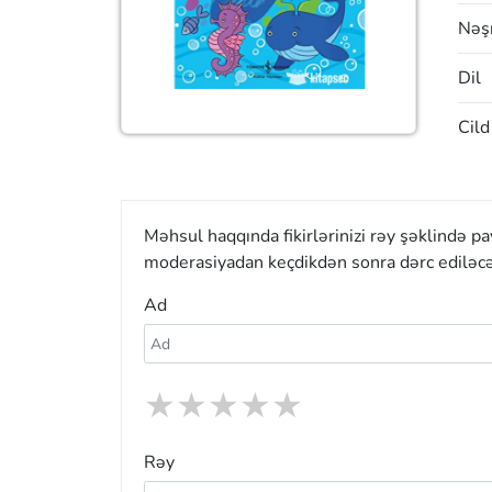
Nəşr
Dil
Cild
Məhsul haqqında fikirlərinizi rəy şəklində p
moderasiyadan keçdikdən sonra dərc ediləcə
Ad
★
★
★
★
★
Rəy