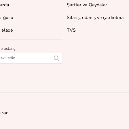
ızda
Şərtlər və Qaydalar
orğusu
Sifariş, ödəniş və çatdırılma
 əlaqə
TVS
ə axtarış
unur