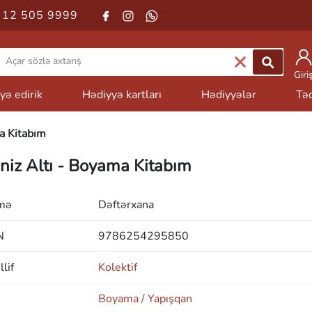
 12 505 9999
Giri
yə edirik
Hədiyyə kartları
Hədiyyələr
Təd
a Kitabım
niz Altı - Boyama Kitabım
mə
Dəftərxana
N
9786254295850
lif
Kolektif
Boyama / Yapışqan