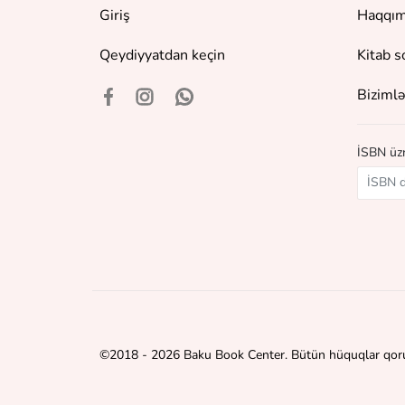
Giriş
Haqqım
Qeydiyyatdan keçin
Kitab s
Bizimlə
İSBN üzr
©
2018 - 2026 Baku Book Center. Bütün hüquqlar qor