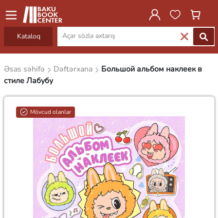
Kataloq
Əsas səhifə
Dəftərxana
Большой альбом наклеек в
стиле Лабубу
Mövcud olanlar