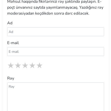
Məhsul haqqında fikirlərinizi rəy şəklində paylaşın. E-
poçt ünvanınız saytda yayımlanmayacaq. Yazdığınız rəy
moderasiyadan keçdikdən sonra dərc ediləcək.
Ad
E-mail
★
★
★
★
★
Rəy