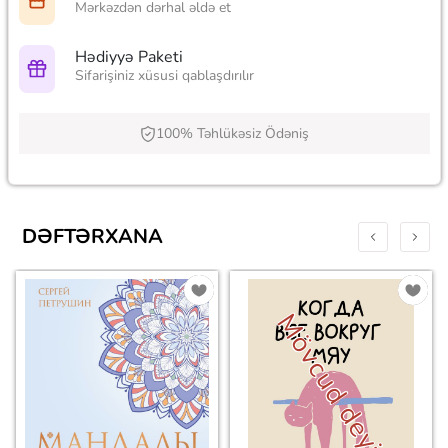
Mərkəzdən dərhal əldə et
Hədiyyə Paketi
Sifarişiniz xüsusi qablaşdırılır
100% Təhlükəsiz Ödəniş
DƏFTƏRXANA
Mövcud deyil