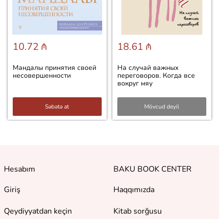
10.72 ₼
18.61 ₼
Мандалы принятия своей
На случай важных
несовершенности
переговоров. Когда все
вокруг мяу
Səbətə at
Mövcud deyil
Hesabım
BAKU BOOK CENTER
Giriş
Haqqımızda
Qeydiyyatdan keçin
Kitab sorğusu