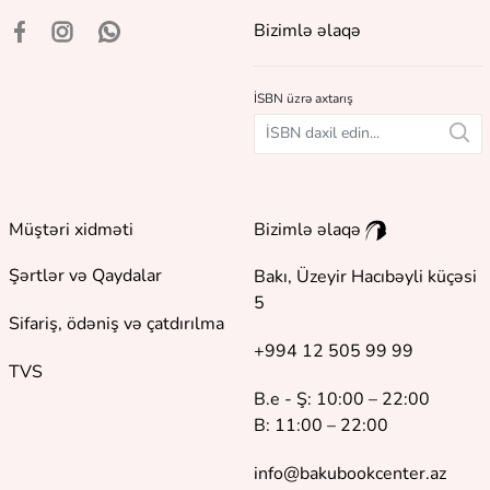
Bizimlə əlaqə
İSBN üzrə axtarış
Müştəri xidməti
Bizimlə əlaqə
Şərtlər və Qaydalar
Bakı, Üzeyir Hacıbəyli küçəsi
5
Sifariş, ödəniş və çatdırılma
+994 12 505 99 99
TVS
B.e - Ş: 10:00 – 22:00
B: 11:00 – 22:00
info@bakubookcenter.az