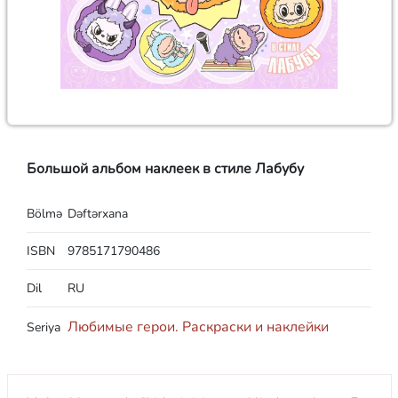
Большой альбом наклеек в стиле Лабубу
Bölmə
Dəftərxana
ISBN
9785171790486
Dil
RU
Любимые герои. Раскраски и наклейки
Seriya