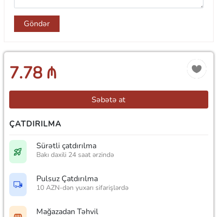
Göndər
7.78 ₼
Səbətə at
ÇATDIRILMA
Sürətli çatdırılma
Bakı daxili 24 saat ərzində
Pulsuz Çatdırılma
10 AZN-dən yuxarı sifarişlərdə
Mağazadan Təhvil