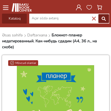
Kataloq
Əsas səhifə
Dəftərxana
Блокнот-планер
недатированный. Как-нибудь сдадим (А4, 36 л., на
скобе)
Mövcud olanlar