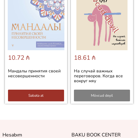
Mövcud deyil
10.72 ₼
18.61 ₼
Мандалы принятия своей
На случай важных
несовершенности
переговоров. Когда все
вокруг мяу
Səbətə at
Mövcud deyil
Hesabım
BAKU BOOK CENTER