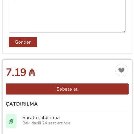
Göndər
7.19 ₼
Səbətə at
ÇATDIRILMA
Sürətli çatdırılma
Bakı daxili 24 saat ərzində