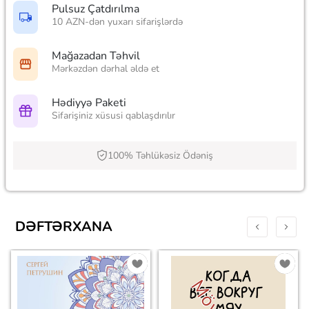
Pulsuz Çatdırılma
10 AZN-dən yuxarı sifarişlərdə
Mağazadan Təhvil
Mərkəzdən dərhal əldə et
Hədiyyə Paketi
Sifarişiniz xüsusi qablaşdırılır
100% Təhlükəsiz Ödəniş
DƏFTƏRXANA