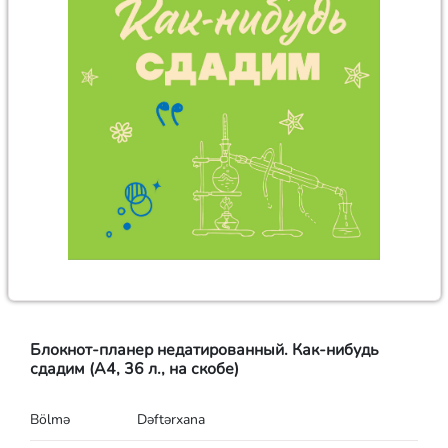
Блокнот-планер недатированный. Как-нибудь
сдадим (А4, 36 л., на скобе)
Bölmə
Dəftərxana