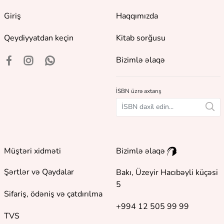
Giriş
Haqqımızda
Qeydiyyatdan keçin
Kitab sorğusu
Bizimlə əlaqə
İSBN üzrə axtarış
Müştəri xidməti
Bizimlə əlaqə
Şərtlər və Qaydalar
Bakı, Üzeyir Hacıbəyli küçəsi
5
Sifariş, ödəniş və çatdırılma
+994 12 505 99 99
TVS