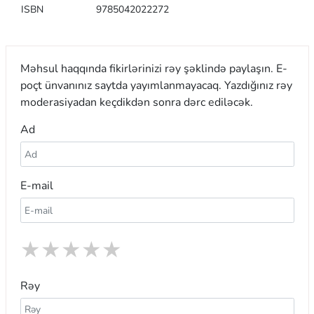
ISBN
9785042022272
Məhsul haqqında fikirlərinizi rəy şəklində paylaşın. E-
poçt ünvanınız saytda yayımlanmayacaq. Yazdığınız rəy
moderasiyadan keçdikdən sonra dərc ediləcək.
Ad
E-mail
★
★
★
★
★
Rəy