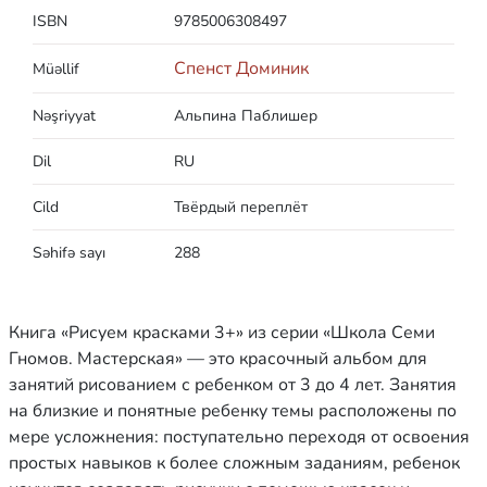
ISBN
9785006308497
Спенст Доминик
Müəllif
Nəşriyyat
Альпина Паблишер
Dil
RU
Cild
Твёрдый переплёт
Səhifə sayı
288
Книга «Рисуем красками 3+» из серии «Школа Семи
Гномов. Мастерская» — это красочный альбом для
занятий рисованием с ребенком от 3 до 4 лет. Занятия
на близкие и понятные ребенку темы расположены по
мере усложнения: поступательно переходя от освоения
простых навыков к более сложным заданиям, ребенок