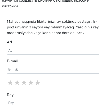
научится создавать рисунки с помощью красок и
кисточки.
Məhsul haqqında fikirlərinizi rəy şəklində paylaşın. E-
poçt ünvanınız saytda yayımlanmayacaq. Yazdığınız rəy
moderasiyadan keçdikdən sonra dərc ediləcək.
Ad
E-mail
★
★
★
★
★
Rəy