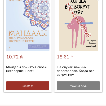
Mövcud deyil
10.72 ₼
18.61 ₼
Мандалы принятия своей
На случай важных
несовершенности
переговоров. Когда все
вокруг мяу
Səbətə at
Mövcud deyil