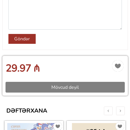
Göndər
29.97 ₼
Mövcud deyil
DƏFTƏRXANA