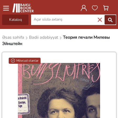
Kataloq
Əsas səhifə
Bədii ədəbiyyat
Теория печали Милевы
Эйнштейн
Mövcud olanlar