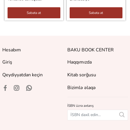
Səbətə at
Səbətə at
Hesabım
BAKU BOOK CENTER
Giriş
Haqqımızda
Qeydiyyatdan keçin
Kitab sorğusu
Bizimlə əlaqə
İSBN üzrə axtarış