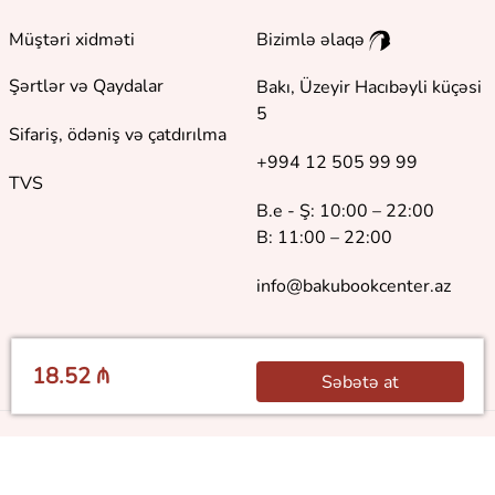
Müştəri xidməti
Bizimlə əlaqə
Şərtlər və Qaydalar
Bakı, Üzeyir Hacıbəyli küçəsi
5
Sifariş, ödəniş və çatdırılma
+994 12 505 99 99
TVS
B.e - Ş: 10:00 – 22:00
B: 11:00 – 22:00
info@bakubookcenter.az
18.52 ₼
Səbətə at
©
2018 - 2026 Baku Book Center. Bütün hüquqlar qorunur