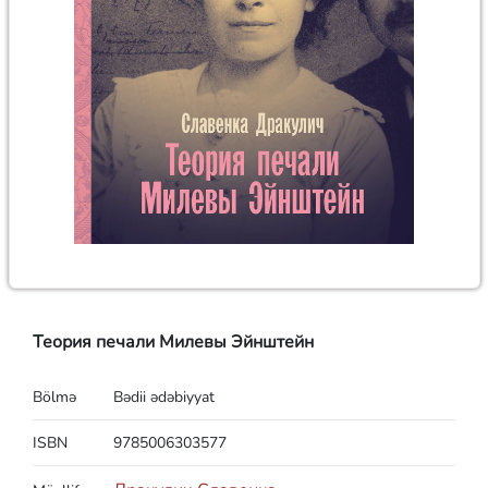
Теория печали Милевы Эйнштейн
Bölmə
Bədii ədəbiyyat
ISBN
9785006303577