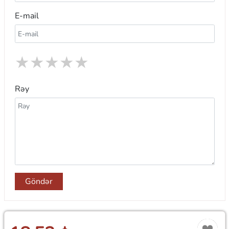
E-mail
★
★
★
★
★
Rəy
Göndər