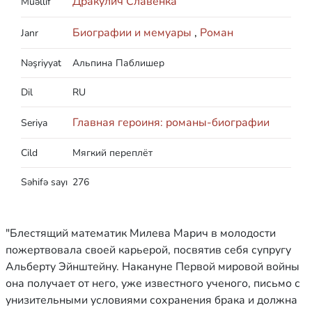
Дракулич Славенка
Müəllif
Биографии и мемуары
,
Роман
Janr
Nəşriyyat
Альпина Паблишер
Dil
RU
Главная героиня: романы-биографии
Seriya
Cild
Мягкий переплёт
Səhifə sayı
276
"Блестящий математик Милева Марич в молодости
пожертвовала своей карьерой, посвятив себя супругу
Альберту Эйнштейну. Накануне Первой мировой войны
она получает от него, уже известного ученого, письмо с
унизительными условиями сохранения брака и должна