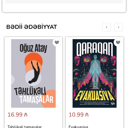
BƏDII ƏDƏBIYYAT
16.99 ₼
10.99 ₼
Təhlükəli tamaşalar
Evakuasiya