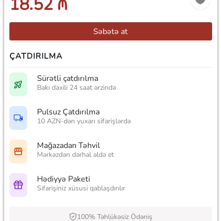
18.52 ₼
Səbətə at
ÇATDIRILMA
Sürətli çatdırılma
Bakı daxili 24 saat ərzində
Pulsuz Çatdırılma
10 AZN-dən yuxarı sifarişlərdə
Mağazadan Təhvil
Mərkəzdən dərhal əldə et
Hədiyyə Paketi
Sifarişiniz xüsusi qablaşdırılır
100% Təhlükəsiz Ödəniş