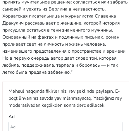
принять мучительное решение: согласиться или забрать
сыновей и уехать из Берлина в неизвестность.
Хорватская писательница и журналистка Славенка
Дракулич рассказывает о женщине, которой история
присудила остаться в тени знаменитого мужчины.
Основанный на фактах и подлинных письмах, роман
проливает свет на личность и жизнь человека,
изменившего представления о пространстве и времени.
Но в первую очередь автор дает слово той, которая
любила, поддерживала, терпела и боролась — и так
легко была предана забвению."
Məhsul haqqında fikirlərinizi rəy şəklində paylaşın. E-
poçt ünvanınız saytda yayımlanmayacaq. Yazdığınız rəy
moderasiyadan keçdikdən sonra dərc ediləcək.
Ad