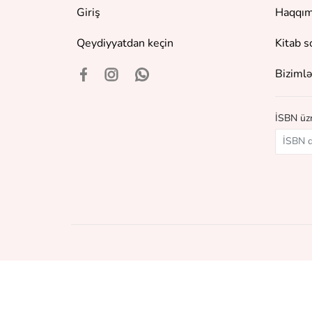
Giriş
Haqqım
Qeydiyyatdan keçin
Kitab s
Bizimlə
İSBN üzr
©
2018 - 2026 Baku Book Center. Bütün hüquqlar qor