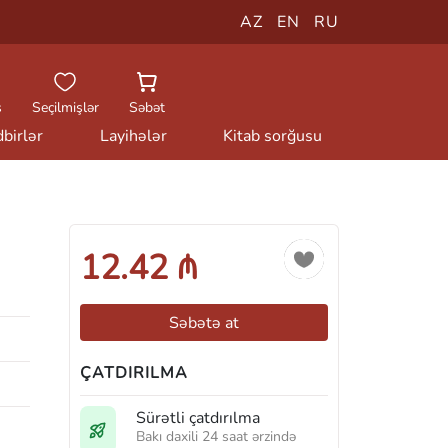
AZ
EN
RU
ş
Seçilmişlər
Səbət
birlər
Layihələr
Kitab sorğusu
12.42 ₼
Səbətə at
ÇATDIRILMA
Sürətli çatdırılma
Bakı daxili 24 saat ərzində