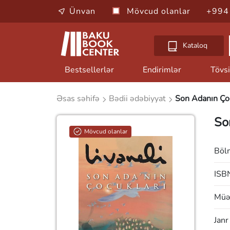
Ünvan
Mövcud olanlar
+994
Kataloq
Bestsellerlər
Endirimlər
Tövsi
Əsas səhifə
Bədii ədəbiyyat
Son Adanın Çoc
So
Mövcud olanlar
Böl
ISB
Müəl
Janr