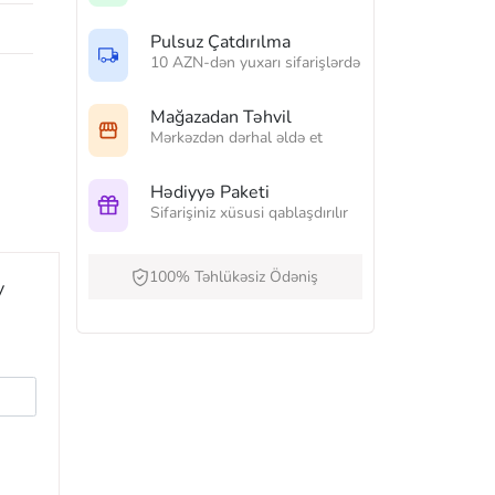
Pulsuz Çatdırılma
10 AZN-dən yuxarı sifarişlərdə
Mağazadan Təhvil
Mərkəzdən dərhal əldə et
Hədiyyə Paketi
Sifarişiniz xüsusi qablaşdırılır
100% Təhlükəsiz Ödəniş
y