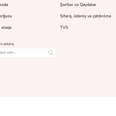
ızda
Şərtlər və Qaydalar
orğusu
Sifariş, ödəniş və çatdırılma
 əlaqə
TVS
ə axtarış
unur