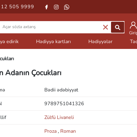
 12 505 9999
Giri
yə edirik
Hədiyyə kartları
Hədiyyələr
Təd
ukları
n Adanın Çocukları
mə
Bədii ədəbiyyat
N
9789751041326
lif
Zülfü Livaneli
Proza
,
Roman