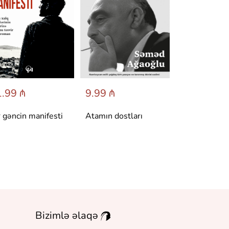
.99 ₼
9.99 ₼
6.95 ₼
r gəncin manifesti
Atamın dostları
Dönüş
Bizimlə əlaqə