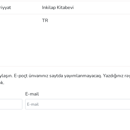
iyyat
Inkilap Kitabevi
TR
aylaşın. E-poçt ünvanınız saytda yayımlanmayacaq. Yazdığınız rə
k.
E-mail