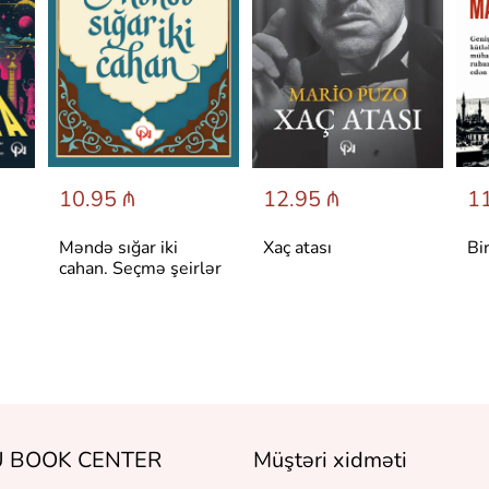
10.95 ₼
12.95 ₼
11
Məndə sığar iki
Xaç atası
Bi
cahan. Seçmə şeirlər
 BOOK CENTER
Müştəri xidməti