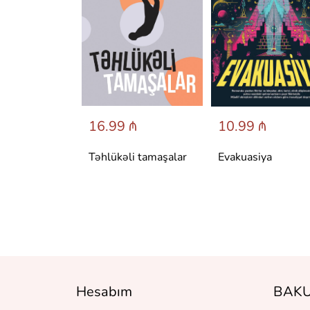
 ₼
16.99 ₼
10.99 ₼
аренина
Təhlükəli tamaşalar
Evakuasiya
Hesabım
BAKU