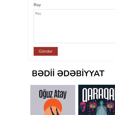
Rəy
Göndər
BƏDII ƏDƏBIYYAT